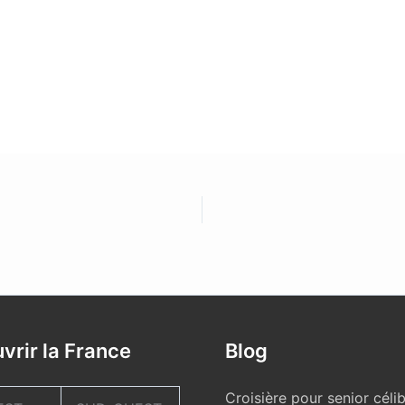
vrir la France
Blog
Croisière pour senior célib