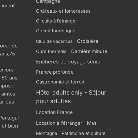
Campagne
omment
Châteaux et forteresses
Circuits à l'étranger
Circuit touristique
Croisière
Club de vacances
ors : de
Dernière minute
Cure thermale
 ans,75
Enchères de voyage senior
eniors
France profonde
s 50 ans
Gastronomie et terroir
pris :
Hôtel adults only - Séjour
raintes
pour adultes
ur pas
Location France
Portugal
Mer
Location à l'étranger
 et bien
Montagne
Patrimoine et culture