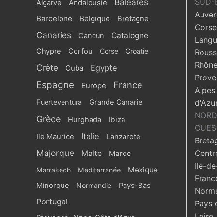
Baléares
SUD-
Algarve
Andalousie
Auver
Barcelone
Belgique
Bretagne
Corse
Canaries
Catalogne
Cancun
Langu
Chypre
Corfou
Corse
Croatie
Roussi
Rhône
Crète
Egypte
Cuba
Prove
Espagne
France
Europe
Alpes
Fuerteventura
Grande Canarie
d'Azu
NORD
Grèce
Ibiza
Hurghada
OUES
Italie
Ile Maurice
Lanzarote
Breta
Majorque
Centr
Malte
Maroc
Ile-de
Mexique
Marrakech
Mediterranée
Franc
Minorque
Normandie
Pays-Bas
Norma
Portugal
Pays 
Loire