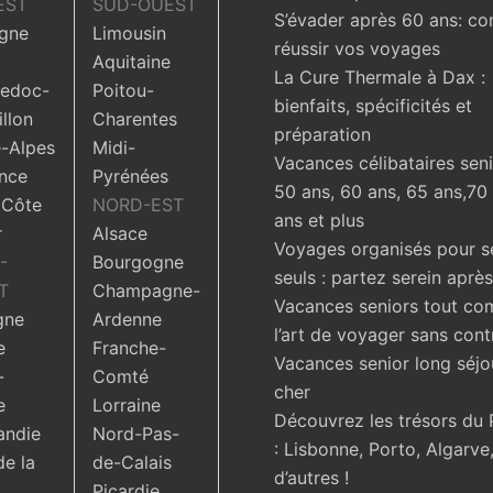
EST
SUD-OUEST
S’évader après 60 ans: c
gne
Limousin
réussir vos voyages
Aquitaine
La Cure Thermale à Dax :
edoc-
Poitou-
bienfaits, spécificités et
llon
Charentes
préparation
-Alpes
Midi-
Vacances célibataires seni
nce
Pyrénées
50 ans, 60 ans, 65 ans,70
 Côte
NORD-EST
ans et plus
r
Alsace
Voyages organisés pour s
-
Bourgogne
seuls : partez serein aprè
T
Champagne-
Vacances seniors tout com
gne
Ardenne
l’art de voyager sans cont
e
Franche-
Vacances senior long séjo
-
Comté
cher
e
Lorraine
Découvrez les trésors du 
ndie
Nord-Pas-
: Lisbonne, Porto, Algarve,
de la
de-Calais
d’autres !
Picardie