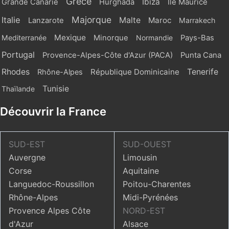
Grèce
Ibiza
Grande Canarie
Hurghada
Ile Maurice
Majorque
Italie
Malte
Maroc
Lanzarote
Marrakech
Mexique
Mediterranée
Minorque
Normandie
Pays-Bas
Portugal
Provence-Alpes-Côte d'Azur (PACA)
Punta Cana
Rhodes
République Dominicaine
Tenerife
Rhône-Alpes
Tunisie
Thaïlande
Découvrir la France
SUD-EST
SUD-OUEST
Auvergne
Limousin
Corse
Aquitaine
Languedoc-Roussillon
Poitou-Charentes
Rhône-Alpes
Midi-Pyrénées
Provence Alpes Côte
NORD-EST
d'Azur
Alsace