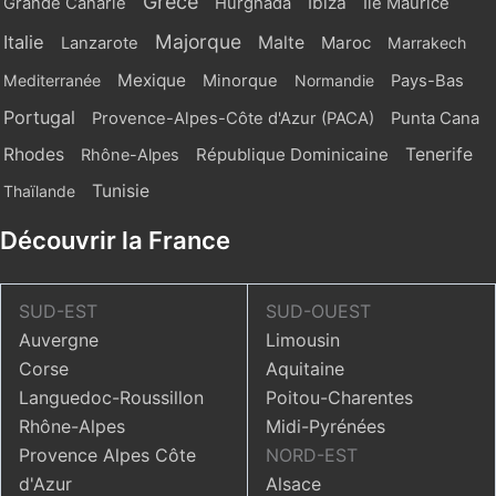
Grèce
Ibiza
Grande Canarie
Hurghada
Ile Maurice
Majorque
Italie
Malte
Maroc
Lanzarote
Marrakech
Mexique
Mediterranée
Minorque
Normandie
Pays-Bas
Portugal
Provence-Alpes-Côte d'Azur (PACA)
Punta Cana
Rhodes
République Dominicaine
Tenerife
Rhône-Alpes
Tunisie
Thaïlande
Découvrir la France
SUD-EST
SUD-OUEST
Auvergne
Limousin
Corse
Aquitaine
Languedoc-Roussillon
Poitou-Charentes
Rhône-Alpes
Midi-Pyrénées
Provence Alpes Côte
NORD-EST
d'Azur
Alsace