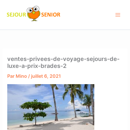
Aller
au
contenu
ventes-privees-de-voyage-sejours-de-
luxe-a-prix-brades-2
Par
Mino
/
juillet 6, 2021