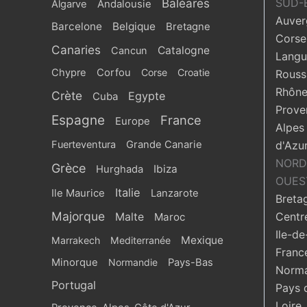
Baléares
SUD-
Algarve
Andalousie
Auver
Barcelone
Belgique
Bretagne
Corse
Canaries
Catalogne
Cancun
Langu
Chypre
Corfou
Corse
Croatie
Roussi
Rhône
Crète
Egypte
Cuba
Prove
Espagne
France
Europe
Alpes
Fuerteventura
Grande Canarie
d'Azu
NORD
Grèce
Ibiza
Hurghada
OUES
Italie
Ile Maurice
Lanzarote
Breta
Majorque
Centr
Malte
Maroc
Ile-de
Mexique
Marrakech
Mediterranée
Franc
Minorque
Normandie
Pays-Bas
Norma
Portugal
Pays 
Loire