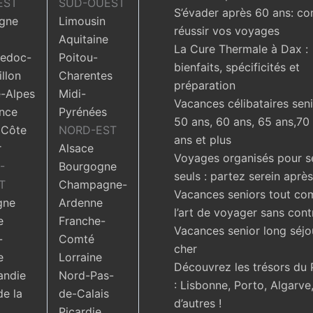
EST
SUD-OUEST
S’évader après 60 ans: c
gne
Limousin
réussir vos voyages
Aquitaine
La Cure Thermale à Dax :
edoc-
Poitou-
bienfaits, spécificités et
llon
Charentes
préparation
-Alpes
Midi-
Vacances célibataires seni
nce
Pyrénées
50 ans, 60 ans, 65 ans,70
 Côte
NORD-EST
ans et plus
r
Alsace
Voyages organisés pour s
-
Bourgogne
seuls : partez serein aprè
T
Champagne-
Vacances seniors tout com
gne
Ardenne
l’art de voyager sans cont
e
Franche-
Vacances senior long séjo
-
Comté
cher
e
Lorraine
Découvrez les trésors du 
ndie
Nord-Pas-
: Lisbonne, Porto, Algarve,
de la
de-Calais
d’autres !
Picardie