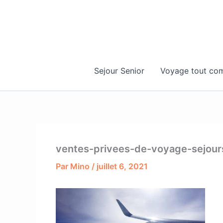
Aller
au
contenu
Sejour Senior
Voyage tout com
ventes-privees-de-voyage-sejour
Par
Mino
/
juillet 6, 2021