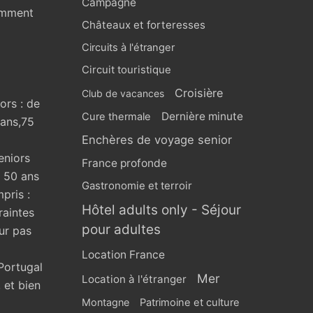
Campagne
omment
Châteaux et forteresses
Circuits à l'étranger
Circuit touristique
Croisière
Club de vacances
ors : de
Dernière minute
Cure thermale
 ans,75
Enchères de voyage senior
eniors
France profonde
s 50 ans
Gastronomie et terroir
pris :
Hôtel adults only - Séjour
raintes
pour adultes
ur pas
Location France
Portugal
Mer
Location à l'étranger
 et bien
Montagne
Patrimoine et culture