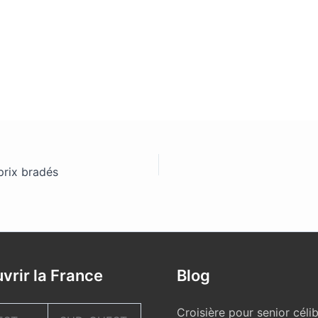
prix bradés
vrir la France
Blog
Croisière pour senior célib