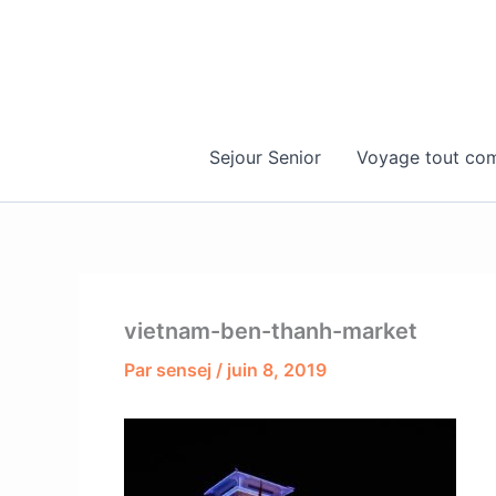
Aller
au
contenu
Sejour Senior
Voyage tout com
vietnam-ben-thanh-market
Par
sensej
/
juin 8, 2019