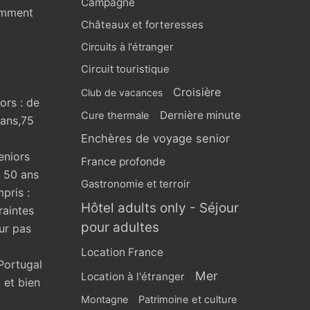
Campagne
omment
Châteaux et forteresses
Circuits à l'étranger
Circuit touristique
Croisière
Club de vacances
ors : de
Dernière minute
Cure thermale
 ans,75
Enchères de voyage senior
eniors
France profonde
s 50 ans
Gastronomie et terroir
pris :
Hôtel adults only - Séjour
raintes
pour adultes
ur pas
Location France
Portugal
Mer
Location à l'étranger
 et bien
Montagne
Patrimoine et culture