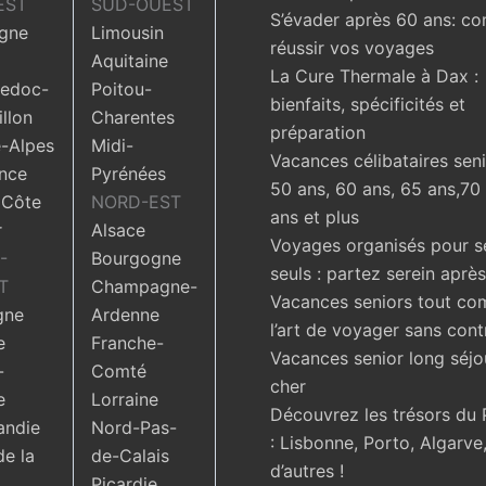
EST
SUD-OUEST
S’évader après 60 ans: c
gne
Limousin
réussir vos voyages
Aquitaine
La Cure Thermale à Dax :
edoc-
Poitou-
bienfaits, spécificités et
llon
Charentes
préparation
-Alpes
Midi-
Vacances célibataires seni
nce
Pyrénées
50 ans, 60 ans, 65 ans,70
 Côte
NORD-EST
ans et plus
r
Alsace
Voyages organisés pour s
-
Bourgogne
seuls : partez serein aprè
T
Champagne-
Vacances seniors tout com
gne
Ardenne
l’art de voyager sans cont
e
Franche-
Vacances senior long séjo
-
Comté
cher
e
Lorraine
Découvrez les trésors du 
ndie
Nord-Pas-
: Lisbonne, Porto, Algarve,
de la
de-Calais
d’autres !
Picardie