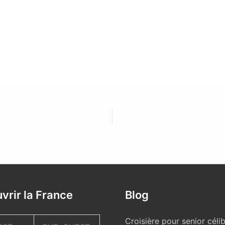
vrir la France
Blog
Croisière pour senior célib