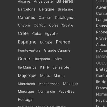
Baléares
SUD-
Algarve
Andalousie
Auver
Barcelone
Belgique
Bretagne
Corse
Canaries
Catalogne
Cancun
Langu
Chypre
Corfou
Corse
Croatie
Roussi
Rhône
Crète
Egypte
Cuba
Prove
Espagne
France
Europe
Alpes
Fuerteventura
Grande Canarie
d'Azu
NORD
Grèce
Ibiza
Hurghada
OUES
Italie
Ile Maurice
Lanzarote
Breta
Majorque
Centr
Malte
Maroc
Ile-de
Mexique
Marrakech
Mediterranée
Franc
Minorque
Normandie
Pays-Bas
Norma
Portugal
Pays 
Loire