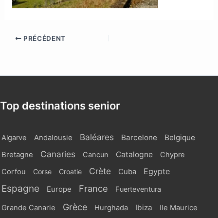
PRÉCÉDENT
Top destinations senior
Baléares
Barcelone
Belgique
Algarve
Andalousie
Canaries
Catalogne
Bretagne
Cancun
Chypre
Crète
Egypte
Cuba
Corfou
Corse
Croatie
Espagne
France
Europe
Fuerteventura
Grèce
Ibiza
Grande Canarie
Hurghada
Ile Maurice