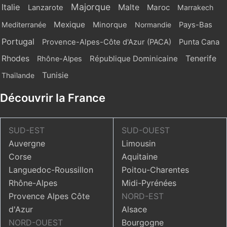
Majorque
Italie
Malte
Maroc
Lanzarote
Marrakech
Mexique
Mediterranée
Minorque
Normandie
Pays-Bas
Portugal
Provence-Alpes-Côte d'Azur (PACA)
Punta Cana
Rhodes
République Dominicaine
Tenerife
Rhône-Alpes
Tunisie
Thaïlande
Découvrir la France
SUD-EST
SUD-OUEST
Auvergne
Limousin
Corse
Aquitaine
Languedoc-Roussillon
Poitou-Charentes
Rhône-Alpes
Midi-Pyrénées
Provence Alpes Côte
NORD-EST
d'Azur
Alsace
NORD-OUEST
Bourgogne