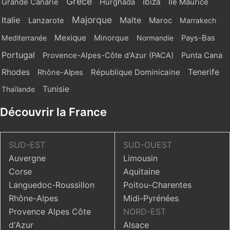
Grèce
Ibiza
Grande Canarie
Hurghada
Ile Maurice
Majorque
Italie
Malte
Maroc
Lanzarote
Marrakech
Mexique
Mediterranée
Minorque
Normandie
Pays-Bas
Portugal
Provence-Alpes-Côte d'Azur (PACA)
Punta Cana
Rhodes
République Dominicaine
Tenerife
Rhône-Alpes
Tunisie
Thaïlande
Découvrir la France
SUD-EST
SUD-OUEST
Auvergne
Limousin
Corse
Aquitaine
Languedoc-Roussillon
Poitou-Charentes
Rhône-Alpes
Midi-Pyrénées
Provence Alpes Côte
NORD-EST
d'Azur
Alsace