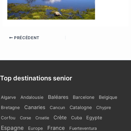
PRÉCÉDENT
Top destinations senior
Baléares
Barcelone
Belgique
Algarve
Andalousie
Canaries
Catalogne
Bretagne
Cancun
Chypre
Crète
Egypte
Cuba
Corfou
Corse
Croatie
Espagne
France
Europe
Fuerteventura