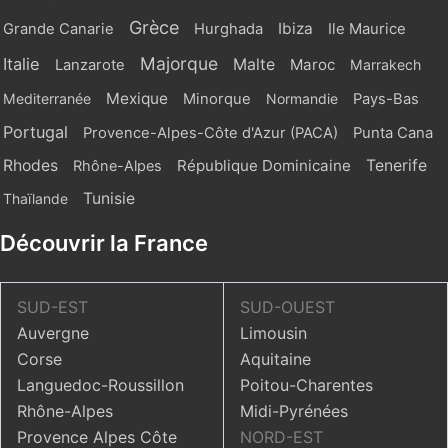
Grèce
Ibiza
Grande Canarie
Hurghada
Ile Maurice
Majorque
Italie
Malte
Maroc
Lanzarote
Marrakech
Mexique
Mediterranée
Minorque
Normandie
Pays-Bas
Portugal
Provence-Alpes-Côte d'Azur (PACA)
Punta Cana
Rhodes
République Dominicaine
Tenerife
Rhône-Alpes
Tunisie
Thaïlande
Découvrir la France
SUD-EST
SUD-OUEST
Auvergne
Limousin
Corse
Aquitaine
Languedoc-Roussillon
Poitou-Charentes
Rhône-Alpes
Midi-Pyrénées
Provence Alpes Côte
NORD-EST