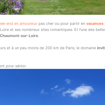
ek-end en amoureux
pas cher ou pour partir en
vacances 
 Loire et ses nombreux sites romantiques. Et l’une des belle
 Chaumont-sur-Loire
.
Tours et à un peu moins de 200 km de Paris, le domaine
invi
nt pour sénior