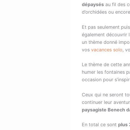
dépaysés
au fil des c
d’orchidées ou encor
Et pas seulement puis
également découvrir le
un thème donné impos
vos
vacances solo
, v
Le thème de cette an
humer les fontaines pa
occasion pour s’inspi
Ceux qui ne seront to
continuer leur aventu
paysagiste Benech d
En total ce sont
plus 