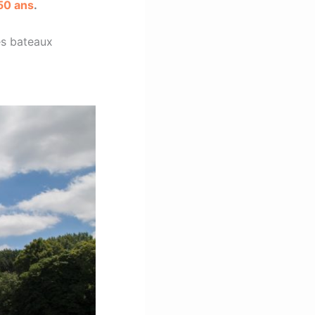
50 ans
.
es bateaux