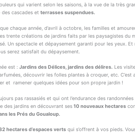
ouleurs qui varient selon les saisons, à la vue de la très gr
e des cascades et
terrasses suspendues.
que chaque année, d’avril à octobre, les familles et amour
s trente créations de jardins faits par les paysagistes du 
é. Un spectacle et dépaysement garanti pour les yeux. Et 
ous serez satisfait du dépaysement.
née est :
Jardins des Délices, jardins des délires.
Les visit
rfumées, découvrir les folles plantes à croquer, etc. C’est
rer et ramener quelques idées pour son propre jardin !
ujours pas rassasiés et qui ont l’endurance des randonnée
re des jardins en découvrant ses
10 nouveaux hectares
con
ans les Prés du Goualoup.
32 hectares d’espaces verts
qui s’offrent à vos pieds. Vou