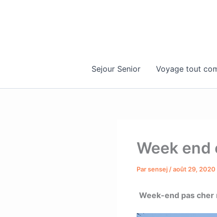
Aller
au
contenu
Sejour Senior
Voyage tout com
Week end e
Par
sensej
/
août 29, 2020
Week-end pas cher ro