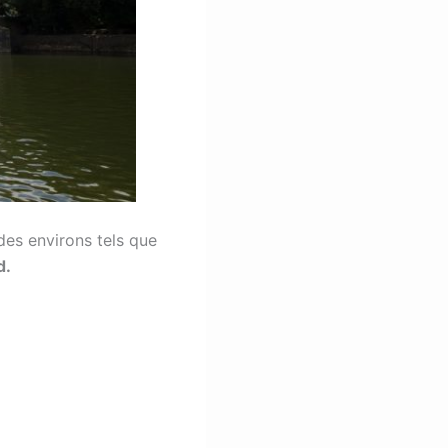
des environs tels que
d.