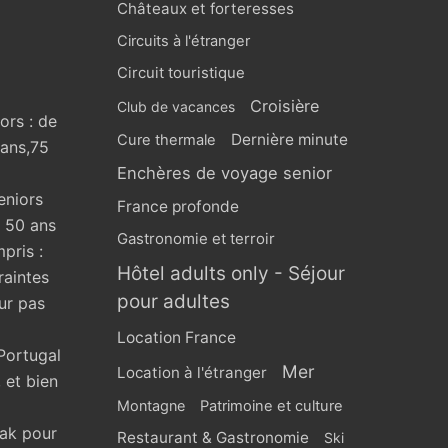
Châteaux et forteresses
Circuits à l'étranger
Circuit touristique
Croisière
Club de vacances
ors : de
Dernière minute
Cure thermale
 ans,75
Enchères de voyage senior
eniors
France profonde
s 50 ans
Gastronomie et terroir
pris :
Hôtel adults only - Séjour
raintes
pour adultes
ur pas
Location France
Portugal
Mer
Location à l'étranger
 et bien
Montagne
Patrimoine et culture
eak pour
Restaurant & Gastronomie
Ski