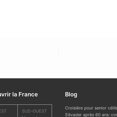
vrir la France
Blog
Croisière pour senior célib
EST
SUD-OUEST
S’évader après 60 ans: c