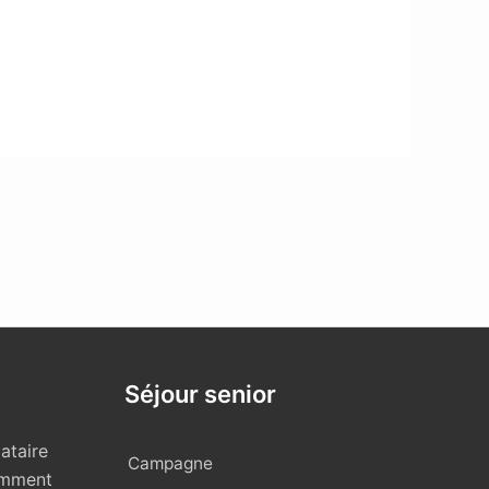
Séjour senior
ataire
Campagne
omment