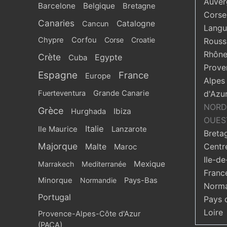
Auver
Barcelone
Belgique
Bretagne
Corse
Canaries
Catalogne
Cancun
Langu
Chypre
Corfou
Corse
Croatie
Roussi
Rhône
Crète
Egypte
Cuba
Prove
Espagne
France
Europe
Alpes
Fuerteventura
Grande Canarie
d'Azu
NORD
Grèce
Ibiza
Hurghada
OUES
Italie
Ile Maurice
Lanzarote
Breta
Majorque
Centr
Malte
Maroc
Ile-de
Mexique
Marrakech
Mediterranée
Franc
Minorque
Normandie
Pays-Bas
Norma
Portugal
Pays 
Loire
Provence-Alpes-Côte d'Azur
(PACA)