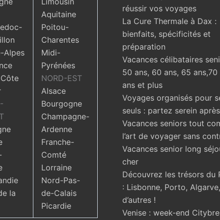
gne
Limousin
réussir vos voyages
Aquitaine
La Cure Thermale à Dax :
edoc-
Poitou-
bienfaits, spécificités et
llon
Charentes
préparation
-Alpes
Midi-
Vacances célibataires seni
nce
Pyrénées
50 ans, 60 ans, 65 ans,70
 Côte
NORD-EST
ans et plus
r
Alsace
Voyages organisés pour s
-
Bourgogne
seuls : partez serein aprè
T
Champagne-
Vacances seniors tout com
gne
Ardenne
l’art de voyager sans cont
e
Franche-
Vacances senior long séjo
-
Comté
cher
e
Lorraine
Découvrez les trésors du 
ndie
Nord-Pas-
: Lisbonne, Porto, Algarve,
de la
de-Calais
d’autres !
Picardie
Venise : week-end Citybr