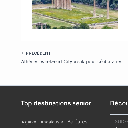
PRÉCÉDENT
Athènes: week-end Citybreak pour célibataires
Top destinations senior
Décou
Baléares
SUD-
Algarve
Andalousie