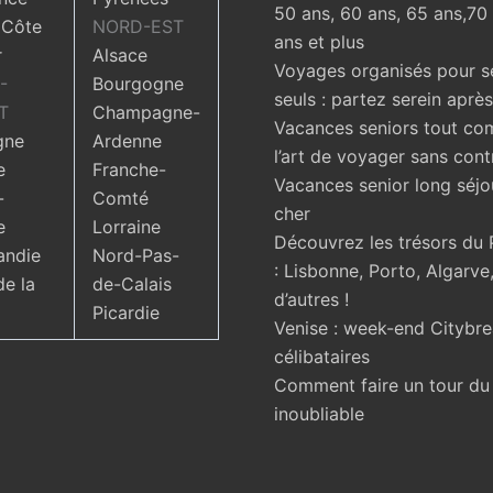
50 ans, 60 ans, 65 ans,70
 Côte
NORD-EST
ans et plus
r
Alsace
Voyages organisés pour s
-
Bourgogne
seuls : partez serein aprè
T
Champagne-
Vacances seniors tout com
gne
Ardenne
l’art de voyager sans cont
e
Franche-
Vacances senior long séjo
-
Comté
cher
e
Lorraine
Découvrez les trésors du 
ndie
Nord-Pas-
: Lisbonne, Porto, Algarve,
de la
de-Calais
d’autres !
Picardie
Venise : week-end Citybr
célibataires
Comment faire un tour d
inoubliable