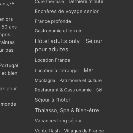
Dernière minute
Cure thermale
 ans,75
Enchères de voyage senior
eniors
France profonde
s 50 ans
Gastronomie et terroir
pris :
Hôtel adults only - Séjour
raintes
pour adultes
ur pas
Location France
Portugal
Mer
Location à l'étranger
 et bien
Montagne
Patrimoine et culture
eak pour
Restaurant & Gastronomie
Ski
Séjour à l'hôtel
u monde
Thalasso, Spa & Bien-être
Vacances long séjour
Vente flash
Villages de France