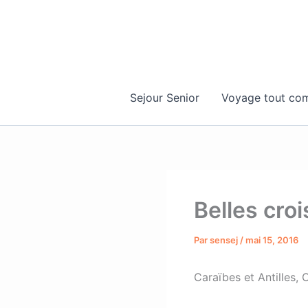
Aller
au
contenu
Sejour Senior
Voyage tout com
Belles croi
Par
sensej
/
mai 15, 2016
Caraïbes et Antilles, 