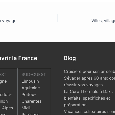
du voyage
Villes, vil
vrir la France
Blog
Croisière pour senior célib
EST
SUD-OUEST
S’évader après 60 ans: c
gne
Limousin
réussir vos voyages
Aquitaine
La Cure Thermale à Dax :
edoc-
Poitou-
bienfaits, spécificités et
llon
Charentes
préparation
-Alpes
Midi-
Vacances célibataires seni
nce
Pyrénées