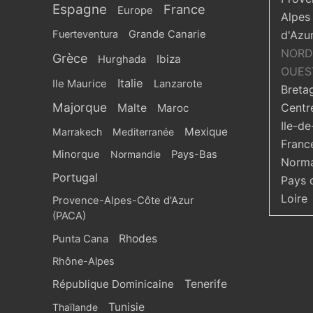
Espagne
France
Europe
Alpes
Fuerteventura
Grande Canarie
d'Azu
NORD
Grèce
Ibiza
Hurghada
OUES
Italie
Ile Maurice
Lanzarote
Breta
Majorque
Centr
Malte
Maroc
Ile-de
Mexique
Marrakech
Mediterranée
Franc
Minorque
Normandie
Pays-Bas
Norma
Portugal
Pays 
Loire
Provence-Alpes-Côte d'Azur
(PACA)
Rhodes
Punta Cana
Rhône-Alpes
République Dominicaine
Tenerife
Tunisie
Thaïlande