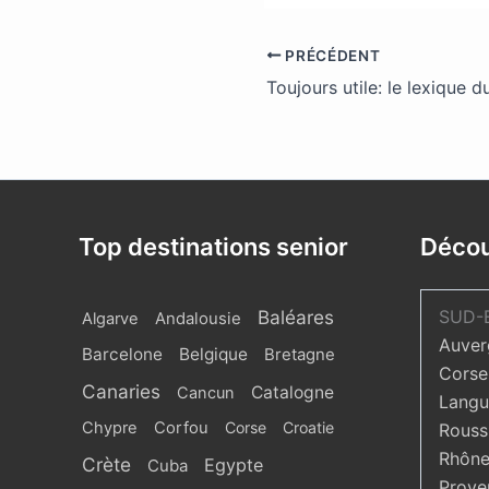
PRÉCÉDENT
Toujours utile: le lexique 
Top destinations senior
Décou
Baléares
SUD-
Algarve
Andalousie
Auver
Barcelone
Belgique
Bretagne
Corse
Canaries
Catalogne
Cancun
Langu
Chypre
Corfou
Corse
Croatie
Roussi
Rhône
Crète
Egypte
Cuba
Prove