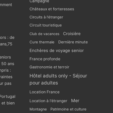
Campagne
omment
Châteaux et forteresses
Circuits à l'étranger
Circuit touristique
Croisière
Club de vacances
ors : de
Dernière minute
Cure thermale
 ans,75
Enchères de voyage senior
eniors
France profonde
s 50 ans
Gastronomie et terroir
pris :
Hôtel adults only - Séjour
raintes
pour adultes
ur pas
Location France
Portugal
Mer
Location à l'étranger
 et bien
Montagne
Patrimoine et culture