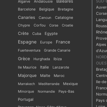
Baléares
SUD-
Algarve
Andalousie
Auver
Barcelone
Belgique
Bretagne
Corse
Canaries
Catalogne
Cancun
Langu
Chypre
Corfou
Corse
Croatie
Roussi
Rhône
Crète
Egypte
Cuba
Prove
Espagne
France
Europe
Alpes
Fuerteventura
Grande Canarie
d'Azu
NORD
Grèce
Ibiza
Hurghada
OUES
Italie
Ile Maurice
Lanzarote
Breta
Majorque
Centr
Malte
Maroc
Ile-de
Mexique
Marrakech
Mediterranée
Franc
Minorque
Normandie
Pays-Bas
Norma
Portugal
Pays 
Loire