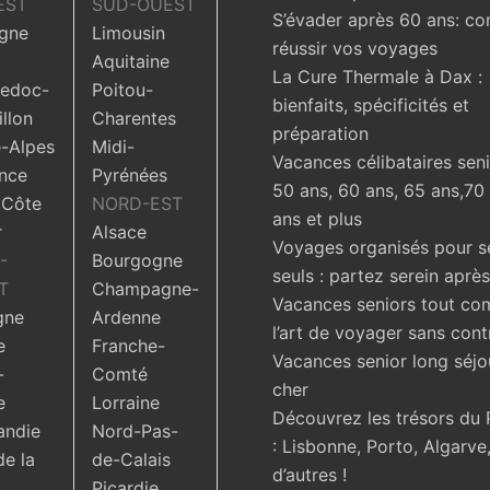
EST
SUD-OUEST
S’évader après 60 ans: c
gne
Limousin
réussir vos voyages
Aquitaine
La Cure Thermale à Dax :
edoc-
Poitou-
bienfaits, spécificités et
llon
Charentes
préparation
-Alpes
Midi-
Vacances célibataires seni
nce
Pyrénées
50 ans, 60 ans, 65 ans,70
 Côte
NORD-EST
ans et plus
r
Alsace
Voyages organisés pour s
-
Bourgogne
seuls : partez serein aprè
T
Champagne-
Vacances seniors tout com
gne
Ardenne
l’art de voyager sans cont
e
Franche-
Vacances senior long séjo
-
Comté
cher
e
Lorraine
Découvrez les trésors du 
ndie
Nord-Pas-
: Lisbonne, Porto, Algarve,
de la
de-Calais
d’autres !
Picardie