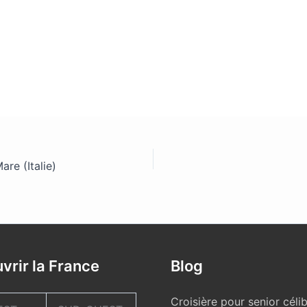
re (Italie)
vrir la France
Blog
Croisière pour senior célib