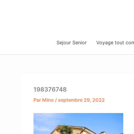
Aller
au
contenu
Sejour Senior
Voyage tout com
198376748
Par
Mino
/
septembre 29, 2022