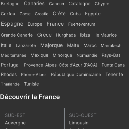
Canaries
Catalogne
Bretagne
Cancun
Chypre
Crète
Egypte
Cuba
Corfou
Corse
Croatie
Espagne
France
Europe
Fuerteventura
Grèce
Ibiza
Grande Canarie
Hurghada
Ile Maurice
Majorque
Italie
Malte
Maroc
Lanzarote
Marrakech
Mexique
Mediterranée
Minorque
Normandie
Pays-Bas
Portugal
Provence-Alpes-Côte d'Azur (PACA)
Punta Cana
Rhodes
République Dominicaine
Tenerife
Rhône-Alpes
Tunisie
Thaïlande
Découvrir la France
SUD-EST
SUD-OUEST
Auvergne
Limousin