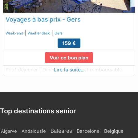
Voyages à bas prix - Gers
|
|
Week-end
Weekendesk
Gers
159 €
Voir ce bon plan
Petit déjeuner | Dîner | Annulable et remboursable
Lire la suite...
Top destinations senior
Baléares
Barcelone
Belgique
Algarve
Andalousie