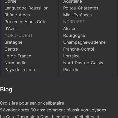
Corse
Aquitaine
Languedoc-Roussillon
Poitou-Charentes
Rhône-Alpes
Midi-Pyrénées
Provence Alpes Côte
NORD-EST
d'Azur
Alsace
NORD-OUEST
Bourgogne
Bretagne
Champagne-Ardenne
Centre
Franche-Comté
Ile-de-France
Lorraine
Normandie
Nord-Pas-de-Calais
Pays de la Loire
Picardie
Blog
Croisière pour senior célibataire
S’évader après 60 ans: comment réussir vos voyages
La Cure Thermale à Dax : bienfaits, spécificités et