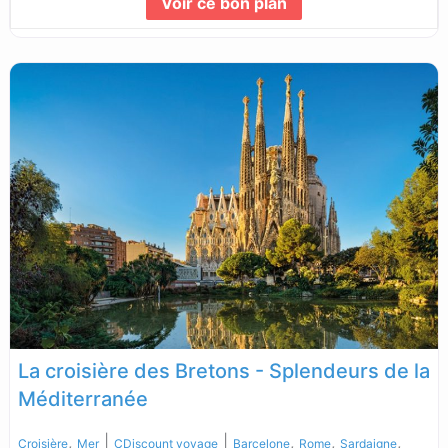
Voir ce bon plan
Lire la suite...
La croisière des Bretons - Splendeurs de la
Méditerranée
,
|
|
,
,
,
Croisière
Mer
CDiscount voyage
Barcelone
Rome
Sardaigne