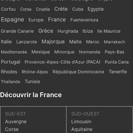
Crète
Egypte
Cuba
Corfou
Corse
Croatie
Espagne
France
Europe
Fuerteventura
Grèce
Ibiza
Grande Canarie
Hurghada
Ile Maurice
Majorque
Italie
Malte
Maroc
Lanzarote
Marrakech
Mexique
Mediterranée
Minorque
Normandie
Pays-Bas
Portugal
Provence-Alpes-Côte d'Azur (PACA)
Punta Cana
Rhodes
République Dominicaine
Tenerife
Rhône-Alpes
Tunisie
Thaïlande
Découvrir la France
SUD-EST
SUD-OUEST
Auvergne
Limousin
Corse
Aquitaine