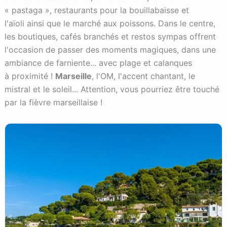
« pastaga », restaurants pour la bouillabaisse et
l'aïoli ainsi que le marché aux poissons. Dans le centre,
les boutiques, cafés branchés et restos sympas offrent
l'occasion de passer des moments magiques, dans une
ambiance de farniente... avec plage et calanques
à proximité !
Marseille
, l'OM, l'accent chantant, le
mistral et le soleil... Attention, vous pourriez être touché
par la fièvre marseillaise !