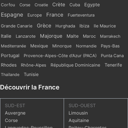
Crète
Egypte
Cuba
Corfou
Corse
Croatie
Espagne
France
Europe
Fuerteventura
Grèce
Ibiza
Grande Canarie
Hurghada
Ile Maurice
Majorque
Italie
Malte
Maroc
Lanzarote
Marrakech
Mexique
Mediterranée
Minorque
Normandie
Pays-Bas
Portugal
Provence-Alpes-Côte d'Azur (PACA)
Punta Cana
Rhodes
République Dominicaine
Tenerife
Rhône-Alpes
Tunisie
Thaïlande
Découvrir la France
SUD-EST
SUD-OUEST
Auvergne
Limousin
Corse
Aquitaine
Languedoc-Roussillon
Poitou-Charentes