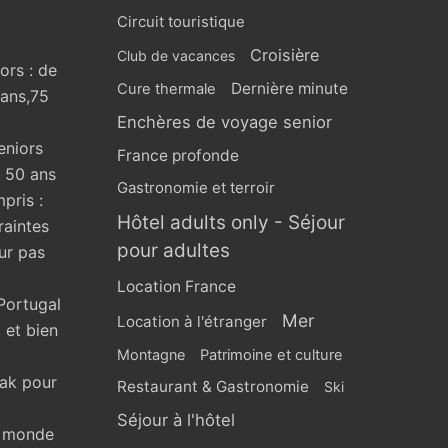
Circuit touristique
Croisière
Club de vacances
ors : de
Dernière minute
Cure thermale
 ans,75
Enchères de voyage senior
eniors
France profonde
s 50 ans
Gastronomie et terroir
pris :
Hôtel adults only - Séjour
raintes
pour adultes
ur pas
Location France
Portugal
Mer
Location à l'étranger
 et bien
Montagne
Patrimoine et culture
eak pour
Restaurant & Gastronomie
Ski
Séjour à l'hôtel
u monde