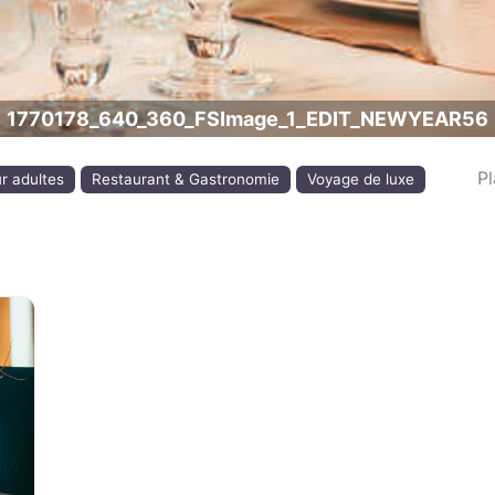
1770178_640_360_FSImage_1_EDIT_NEWYEAR56
P
ur adultes
Restaurant & Gastronomie
Voyage de luxe