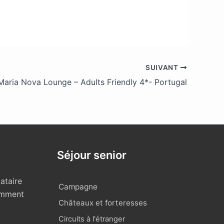
SUIVANT
Maria Nova Lounge – Adults Friendly 4*- Portugal
Séjour senior
ataire
Campagne
omment
Châteaux et forteresses
Circuits à l'étranger