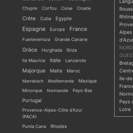
Langu
Chypre
Corfou
Corse
Croatie
Roussi
Rhône
Crète
Egypte
Cuba
Prove
Espagne
France
Europe
Alpes
Fuerteventura
Grande Canarie
d'Azu
NORD
Grèce
Ibiza
Hurghada
OUES
Italie
Ile Maurice
Lanzarote
Breta
Majorque
Centr
Malte
Maroc
Ile-de
Mexique
Marrakech
Mediterranée
Franc
Minorque
Normandie
Pays-Bas
Norma
Portugal
Pays 
Loire
Provence-Alpes-Côte d'Azur
(PACA)
Rhodes
Punta Cana