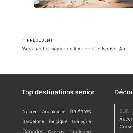
1770178_640_360_FSImage_1_EDIT
PRÉCÉDENT
Week-end et séjour de luxe pour le Nouvel An
Top destinations senior
Décou
Baléares
SUD-
Algarve
Andalousie
Auver
Barcelone
Belgique
Bretagne
Corse
Canaries
Catalogne
Cancun