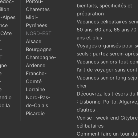
edoc-
Poitou-
bienfaits, spécificités et
llon
Charentes
préparation
-Alpes
Midi-
Vacances célibataires seni
nce
Pyrénées
50 ans, 60 ans, 65 ans,70
 Côte
NORD-EST
ans et plus
r
Alsace
Voyages organisés pour s
-
Bourgogne
seuls : partez serein aprè
T
Champagne-
Vacances seniors tout com
gne
Ardenne
l’art de voyager sans cont
e
Franche-
Vacances senior long séjo
-
Comté
cher
e
Lorraine
Découvrez les trésors du 
ndie
Nord-Pas-
: Lisbonne, Porto, Algarve,
de la
de-Calais
d’autres !
Picardie
Venise : week-end Citybr
célibataires
Comment faire un tour d