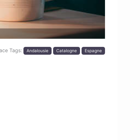
lace Tags:
Andalousie
Catalogne
Espagne