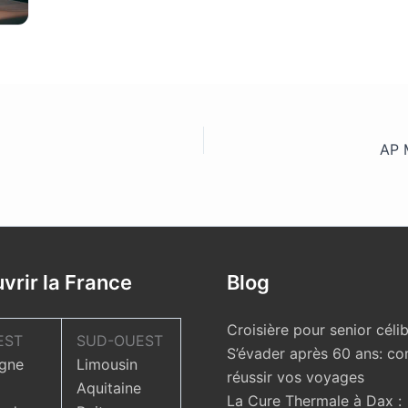
_NEWYEAR56
AP 
vrir la France
Blog
Croisière pour senior célib
EST
SUD-OUEST
S’évader après 60 ans: c
gne
Limousin
réussir vos voyages
Aquitaine
La Cure Thermale à Dax :