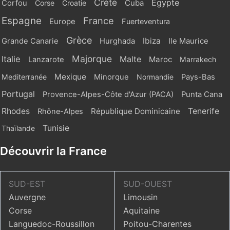
Crète
Egypte
Cuba
Corfou
Corse
Croatie
Espagne
France
Europe
Fuerteventura
Grèce
Ibiza
Grande Canarie
Hurghada
Ile Maurice
Majorque
Italie
Malte
Maroc
Lanzarote
Marrakech
Mexique
Mediterranée
Minorque
Normandie
Pays-Bas
Portugal
Provence-Alpes-Côte d'Azur (PACA)
Punta Cana
Rhodes
République Dominicaine
Tenerife
Rhône-Alpes
Tunisie
Thaïlande
Découvrir la France
SUD-EST
SUD-OUEST
Auvergne
Limousin
Corse
Aquitaine
Languedoc-Roussillon
Poitou-Charentes