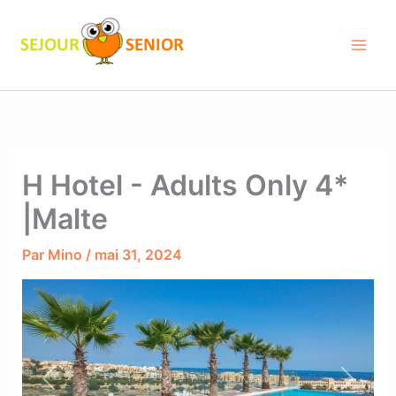
Aller
au
contenu
H Hotel - Adults Only 4*
|Malte
Par
Mino
/
mai 31, 2024
Previous
Next