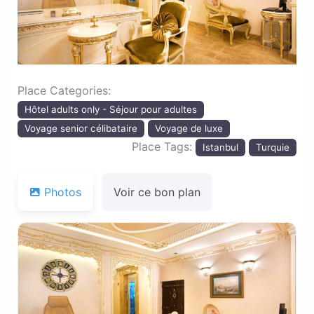
Place Categories:
Hôtel adults only - Séjour pour adultes
Voyage senior célibataire
Voyage de luxe
Place Tags:
Istanbul
Turquie
Photos
Voir ce bon plan