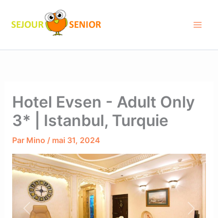
Aller
au
contenu
Hotel Evsen - Adult Only
3* | Istanbul, Turquie
Par
Mino
/
mai 31, 2024
Previous
Next