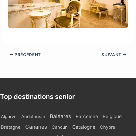
PRÉCÉDENT
SUIVANT
Top destinations senior
Baléares
Barcelone
Belgique
Algarve
Andalousie
Canaries
Catalogne
Bretagne
Cancun
Chypre