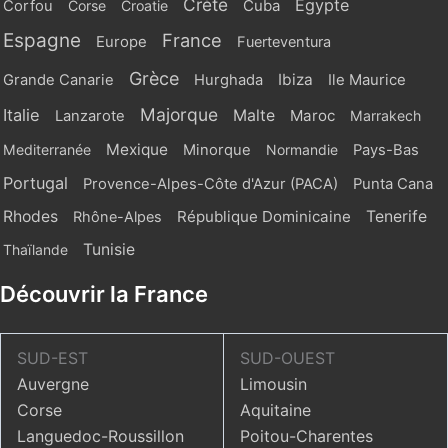
Crète
Egypte
Cuba
Corfou
Corse
Croatie
Espagne
France
Europe
Fuerteventura
Grèce
Ibiza
Grande Canarie
Hurghada
Ile Maurice
Majorque
Italie
Malte
Maroc
Lanzarote
Marrakech
Mexique
Mediterranée
Minorque
Normandie
Pays-Bas
Portugal
Provence-Alpes-Côte d'Azur (PACA)
Punta Cana
Rhodes
République Dominicaine
Tenerife
Rhône-Alpes
Tunisie
Thaïlande
Découvrir la France
SUD-EST
SUD-OUEST
Auvergne
Limousin
Corse
Aquitaine
Languedoc-Roussillon
Poitou-Charentes