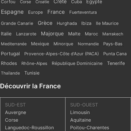
Crète
Egypte
Cuba
Corfou
Corse
Croatie
Espagne
France
Europe
Fuerteventura
Grèce
Ibiza
Grande Canarie
Hurghada
Ile Maurice
Majorque
Italie
Malte
Maroc
Lanzarote
Marrakech
Mexique
Mediterranée
Minorque
Normandie
Pays-Bas
Portugal
Provence-Alpes-Côte d'Azur (PACA)
Punta Cana
Rhodes
République Dominicaine
Tenerife
Rhône-Alpes
Tunisie
Thaïlande
Découvrir la France
SUD-EST
SUD-OUEST
Auvergne
Limousin
Corse
Aquitaine
Languedoc-Roussillon
Poitou-Charentes