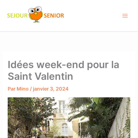
Aller
au
contenu
Idées week-end pour la
Saint Valentin
Par
Mino
/
janvier 3, 2024
Previous
Next