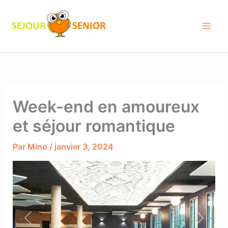
Aller
au
contenu
Week-end en amoureux
et séjour romantique
Par
Mino
/
janvier 3, 2024
Previous
Next