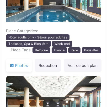
Place Categories:
Hôtel adults only - Séjour pour adultes
Thalasso, Spa & Bien-être
Week-end
Place Tags:
Belgique
France
Italie
Pays-Bas
Photos
Reduction
Voir ce bon plan