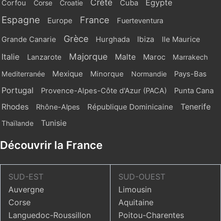
Crète
Egypte
Cuba
Corfou
Corse
Croatie
Espagne
France
Europe
Fuerteventura
Grèce
Ibiza
Grande Canarie
Hurghada
Ile Maurice
Majorque
Italie
Malte
Maroc
Lanzarote
Marrakech
Mexique
Mediterranée
Minorque
Normandie
Pays-Bas
Portugal
Provence-Alpes-Côte d'Azur (PACA)
Punta Cana
Rhodes
République Dominicaine
Tenerife
Rhône-Alpes
Tunisie
Thaïlande
Découvrir la France
SUD-EST
SUD-OUEST
Auvergne
Limousin
Corse
Aquitaine
Languedoc-Roussillon
Poitou-Charentes