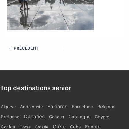
PRÉCÉDENT
Top destinations senior
Baléares
Barcelone
Belgique
Algarve
Andalousie
Canaries
Catalogne
Bretagne
Cancun
Chypre
Crète
Egypte
Cuba
Corfou
Corse
Croatie