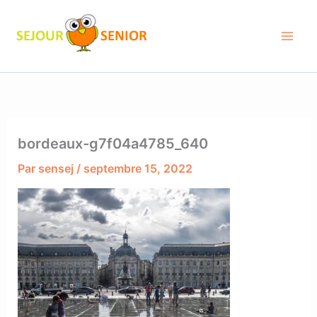
Aller
au
contenu
bordeaux-g7f04a4785_640
Par
sensej
/
septembre 15, 2022