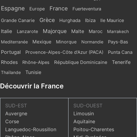
Espagne
France
Europe
Fuerteventura
Grèce
Ibiza
Grande Canarie
Hurghada
Ile Maurice
Majorque
Italie
Malte
Maroc
Lanzarote
Marrakech
Mexique
Mediterranée
Minorque
Normandie
Pays-Bas
Portugal
Provence-Alpes-Côte d'Azur (PACA)
Punta Cana
Rhodes
République Dominicaine
Tenerife
Rhône-Alpes
Tunisie
Thaïlande
Découvrir la France
SUD-EST
SUD-OUEST
Auvergne
Limousin
Corse
Aquitaine
Languedoc-Roussillon
Poitou-Charentes