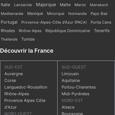
Majorque
Italie
Malte
Maroc
Lanzarote
Marrakech
Mexique
Mediterranée
Minorque
Normandie
Pays-Bas
Portugal
Provence-Alpes-Côte d'Azur (PACA)
Punta Cana
Rhodes
République Dominicaine
Tenerife
Rhône-Alpes
Tunisie
Thaïlande
Découvrir la France
SUD-EST
SUD-OUEST
Auvergne
Limousin
Corse
Aquitaine
Languedoc-Roussillon
Poitou-Charentes
Rhône-Alpes
Midi-Pyrénées
Provence Alpes Côte
NORD-EST
d'Azur
Alsace
NORD-OUEST
Bourgogne