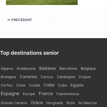
PRÉCÉDENT
Top destinations senior
Baléares
Barcelone
Belgique
Algarve
Andalousie
Canaries
Catalogne
Bretagne
Cancun
Chypre
Crète
Egypte
Cuba
Corfou
Corse
Croatie
Espagne
France
Europe
Fuerteventura
Grèce
Ibiza
Grande Canarie
Hurghada
Ile Maurice