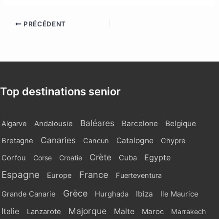
PRÉCÉDENT
Top destinations senior
Baléares
Barcelone
Belgique
Algarve
Andalousie
Canaries
Catalogne
Bretagne
Cancun
Chypre
Crète
Egypte
Cuba
Corfou
Corse
Croatie
Espagne
France
Europe
Fuerteventura
Grèce
Ibiza
Grande Canarie
Hurghada
Ile Maurice
Majorque
Italie
Malte
Maroc
Lanzarote
Marrakech