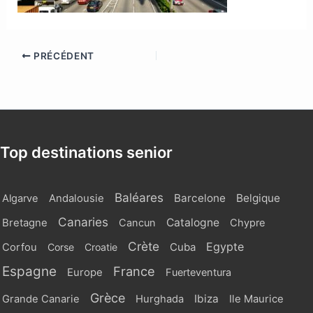
PRÉCÉDENT
Top destinations senior
Baléares
Barcelone
Belgique
Algarve
Andalousie
Canaries
Catalogne
Bretagne
Cancun
Chypre
Crète
Egypte
Cuba
Corfou
Corse
Croatie
Espagne
France
Europe
Fuerteventura
Grèce
Ibiza
Grande Canarie
Hurghada
Ile Maurice