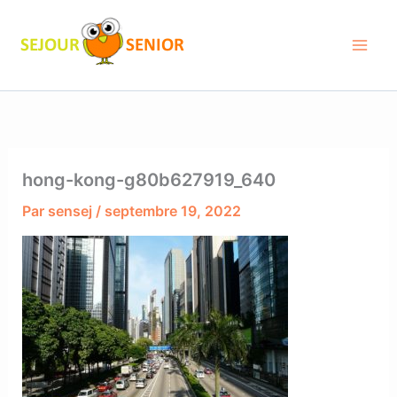
Aller
au
contenu
hong-kong-g80b627919_640
Par
sensej
/
septembre 19, 2022