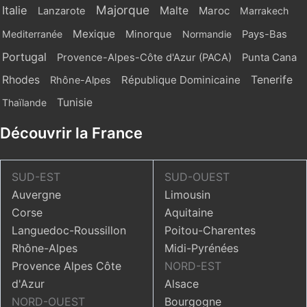
Majorque
Italie
Malte
Maroc
Lanzarote
Marrakech
Mexique
Mediterranée
Minorque
Normandie
Pays-Bas
Portugal
Provence-Alpes-Côte d'Azur (PACA)
Punta Cana
Rhodes
République Dominicaine
Tenerife
Rhône-Alpes
Tunisie
Thaïlande
Découvrir la France
SUD-EST
SUD-OUEST
Auvergne
Limousin
Corse
Aquitaine
Languedoc-Roussillon
Poitou-Charentes
Rhône-Alpes
Midi-Pyrénées
Provence Alpes Côte
NORD-EST
d'Azur
Alsace
NORD-OUEST
Bourgogne