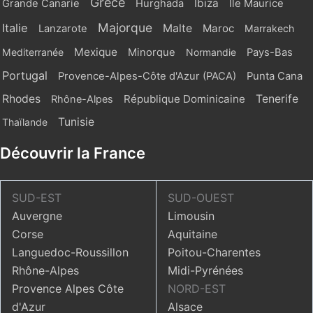
Grèce
Ibiza
Grande Canarie
Hurghada
Ile Maurice
Majorque
Italie
Malte
Maroc
Lanzarote
Marrakech
Mexique
Mediterranée
Minorque
Normandie
Pays-Bas
Portugal
Provence-Alpes-Côte d'Azur (PACA)
Punta Cana
Rhodes
République Dominicaine
Tenerife
Rhône-Alpes
Tunisie
Thaïlande
Découvrir la France
SUD-EST
SUD-OUEST
Auvergne
Limousin
Corse
Aquitaine
Languedoc-Roussillon
Poitou-Charentes
Rhône-Alpes
Midi-Pyrénées
Provence Alpes Côte
NORD-EST
d'Azur
Alsace