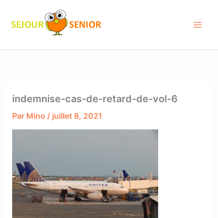
Aller
au
contenu
indemnise-cas-de-retard-de-vol-6
Par
Mino
/
juillet 8, 2021