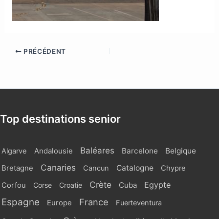
PRÉCÉDENT
Top destinations senior
Baléares
Barcelone
Belgique
Algarve
Andalousie
Canaries
Catalogne
Bretagne
Cancun
Chypre
Crète
Egypte
Cuba
Corfou
Corse
Croatie
Espagne
France
Europe
Fuerteventura