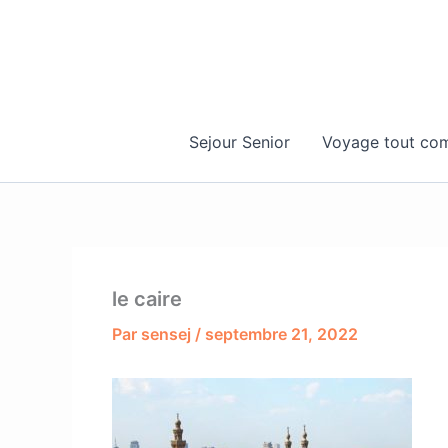
Aller
au
contenu
Sejour Senior
Voyage tout com
le caire
Par
sensej
/
septembre 21, 2022