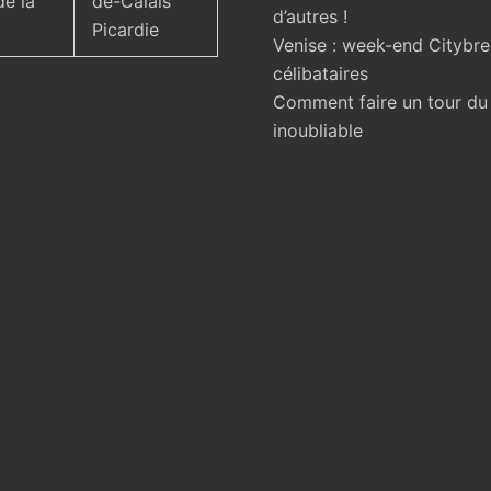
de la
de-Calais
d’autres !
Picardie
Venise : week-end Citybr
célibataires
Comment faire un tour d
inoubliable