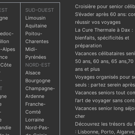
Croisière pour senior célib
EST
SUD-OUEST
S’évader après 60 ans: c
gne
Limousin
réussir vos voyages
Aquitaine
La Cure Thermale à Dax :
edoc-
Poitou-
bienfaits, spécificités et
llon
Charentes
préparation
-Alpes
Midi-
Vacances célibataires seni
nce
Pyrénées
50 ans, 60 ans, 65 ans,70
 Côte
NORD-EST
ans et plus
r
Alsace
Voyages organisés pour s
-
Bourgogne
seuls : partez serein aprè
T
Champagne-
Vacances seniors tout com
gne
Ardenne
l’art de voyager sans cont
e
Franche-
Vacances senior long séjo
-
Comté
cher
e
Lorraine
Découvrez les trésors du 
ndie
Nord-Pas-
: Lisbonne, Porto, Algarve,