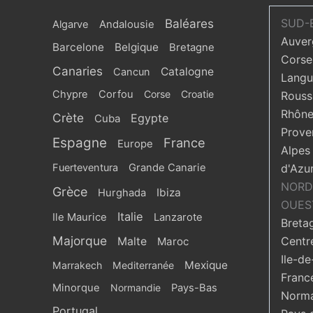
Baléares
SUD-
Algarve
Andalousie
Auver
Barcelone
Belgique
Bretagne
Corse
Canaries
Catalogne
Cancun
Langu
Chypre
Corfou
Corse
Croatie
Roussi
Rhône
Crète
Egypte
Cuba
Prove
Espagne
France
Europe
Alpes
Fuerteventura
Grande Canarie
d'Azu
NORD
Grèce
Ibiza
Hurghada
OUES
Italie
Ile Maurice
Lanzarote
Breta
Majorque
Centr
Malte
Maroc
Ile-de
Mexique
Marrakech
Mediterranée
Franc
Minorque
Normandie
Pays-Bas
Norma
Portugal