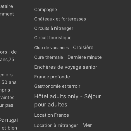
ataire
Campagne
omment
Châteaux et forteresses
Circuits à l'étranger
Circuit touristique
Croisière
Club de vacances
ors : de
Dernière minute
Cure thermale
 ans,75
Enchères de voyage senior
eniors
France profonde
s 50 ans
Gastronomie et terroir
pris :
Hôtel adults only - Séjour
raintes
pour adultes
ur pas
Location France
Portugal
Mer
Location à l'étranger
 et bien