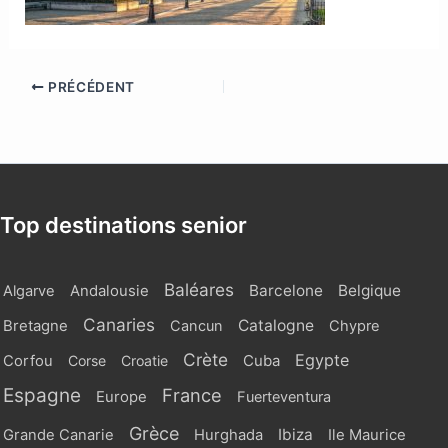
PRÉCÉDENT
Top destinations senior
Baléares
Barcelone
Belgique
Algarve
Andalousie
Canaries
Catalogne
Bretagne
Cancun
Chypre
Crète
Egypte
Cuba
Corfou
Corse
Croatie
Espagne
France
Europe
Fuerteventura
Grèce
Ibiza
Grande Canarie
Hurghada
Ile Maurice