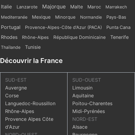
Majorque
Italie
Malte
Maroc
Lanzarote
Marrakech
Mexique
Mediterranée
Minorque
Normandie
Pays-Bas
Portugal
Provence-Alpes-Côte d'Azur (PACA)
Punta Cana
Rhodes
République Dominicaine
Tenerife
Rhône-Alpes
Tunisie
Thaïlande
Découvrir la France
SUD-EST
SUD-OUEST
Auvergne
Limousin
Corse
Aquitaine
Languedoc-Roussillon
Poitou-Charentes
Rhône-Alpes
Midi-Pyrénées
Provence Alpes Côte
NORD-EST
d'Azur
Alsace
NORD-OUEST
Bourgogne