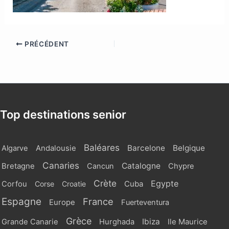
PRÉCÉDENT
Top destinations senior
Baléares
Barcelone
Belgique
Algarve
Andalousie
Canaries
Catalogne
Bretagne
Cancun
Chypre
Crète
Egypte
Cuba
Corfou
Corse
Croatie
Espagne
France
Europe
Fuerteventura
Grèce
Ibiza
Grande Canarie
Hurghada
Ile Maurice