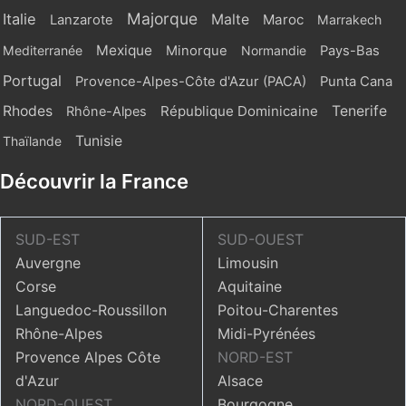
Majorque
Italie
Malte
Maroc
Lanzarote
Marrakech
Mexique
Mediterranée
Minorque
Normandie
Pays-Bas
Portugal
Provence-Alpes-Côte d'Azur (PACA)
Punta Cana
Rhodes
République Dominicaine
Tenerife
Rhône-Alpes
Tunisie
Thaïlande
Découvrir la France
SUD-EST
SUD-OUEST
Auvergne
Limousin
Corse
Aquitaine
Languedoc-Roussillon
Poitou-Charentes
Rhône-Alpes
Midi-Pyrénées
Provence Alpes Côte
NORD-EST
d'Azur
Alsace
NORD-OUEST
Bourgogne