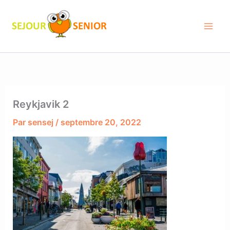
Aller
au
contenu
Reykjavik 2
Par
sensej
/
septembre 20, 2022