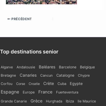
PRÉCÉDENT
Top destinations senior
Baléares
Barcelone
Belgique
Algarve
Andalousie
Canaries
Catalogne
Bretagne
Cancun
Chypre
Crète
Egypte
Cuba
Corfou
Corse
Croatie
Espagne
France
Europe
Fuerteventura
Grèce
Ibiza
Grande Canarie
Hurghada
Ile Maurice