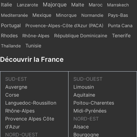
Majorque
Italie
Malte
Maroc
Lanzarote
Marrakech
Mexique
Mediterranée
Minorque
Normandie
Pays-Bas
Portugal
Provence-Alpes-Côte d'Azur (PACA)
Punta Cana
Rhodes
République Dominicaine
Tenerife
Rhône-Alpes
Tunisie
Thaïlande
Découvrir la France
SUD-EST
SUD-OUEST
Auvergne
Limousin
Corse
Aquitaine
Languedoc-Roussillon
Poitou-Charentes
Rhône-Alpes
Midi-Pyrénées
Provence Alpes Côte
NORD-EST
d'Azur
Alsace
NORD-OUEST
Bourgogne