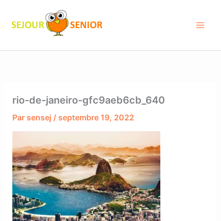
Aller
au
contenu
rio-de-janeiro-gfc9aeb6cb_640
Par
sensej
/
septembre 19, 2022