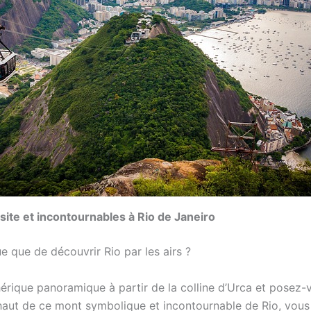
isite et incontournables à Rio de Janeiro
e que de découvrir Rio par les airs ?
érique panoramique à partir de la colline d’Urca et pose
haut de ce mont symbolique et incontournable de Rio, vous