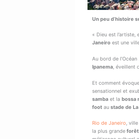
Un peu d’histoire s
« Dieu est l’artiste,
Janeiro
est une vill
Au bord de l’Océan 
Ipanema
, éveillent
Et comment évoquer 
sensationnel et exu
samba
et la
bossa 
foot
au
stade de L
Rio de Janeiro
, vil
la plus grande
forêt