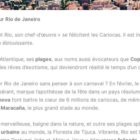
ur Rio de Janeiro
 et Rio, son chef-d’œuvre » se félicitent les Cariocas. Il est
e éblouissante.
Atlantique, ses
plages
, aux noms aussi évocateurs que
Cop
 des rêves d’exotisme, qui deviendront réalité le temps d’un 
Rio de Janeiro sans penser à son carnaval ? En février, l
bérant, marque l’apothéose de la fête dans un pays résolum
nova
font battre le cœur de 6 millions de cariocas, de mê
a Maracaña
, le plus grand stade au monde.
le merveilleuse, baigne dans la nature, et outre ses plages sp
 urbaine
au monde, la Floresta de Tijuca. Vibrante, Rio est l