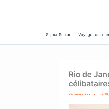
Aller
au
contenu
Sejour Senior
Voyage tout com
Rio de Jan
célibataire
Par
sensej
/
septembre 19,