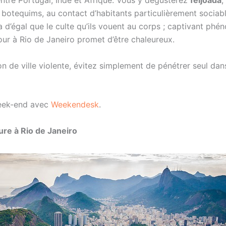
entre Portugal, Inde et Afrique. Vous y dégusterez
feijoada
,
botequims, au contact d’habitants particulièrement sociable
’a d’égal que le culte qu’ils vouent au corps ; captivant ph
jour à Rio de Janeiro promet d’être chaleureux.
n de ville violente, évitez simplement de pénétrer seul dan
week-end avec
Weekendesk
.
ure à Rio de Janeiro