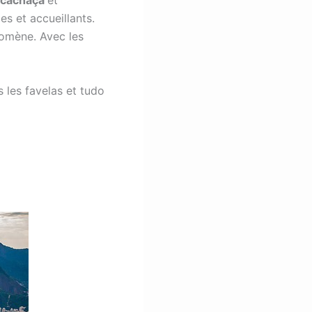
cachaça
et
s et accueillants.
énomène. Avec les
s les favelas et tudo