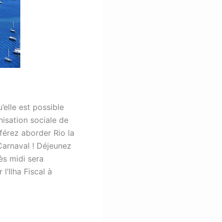
’elle est possible
isation sociale de
éférez aborder Rio la
Carnaval ! Déjeunez
ès midi sera
l’Ilha Fiscal à