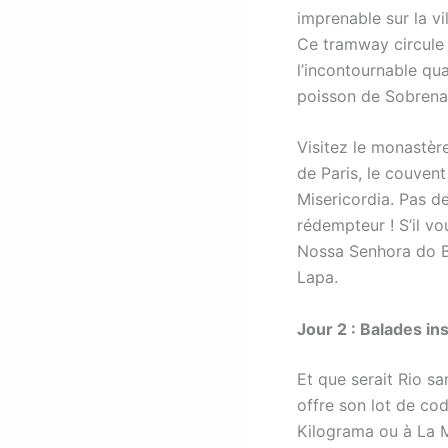
imprenable sur la v
Ce tramway circule 
l’incontournable qu
poisson de Sobrenat
Visitez le monastèr
de Paris, le couvent
Misericordia. Pas d
rédempteur ! S’il vo
Nossa Senhora do Bo
Lapa.
Jour 2 : Balades ins
Et que serait Rio 
offre son lot de co
Kilograma ou à La M