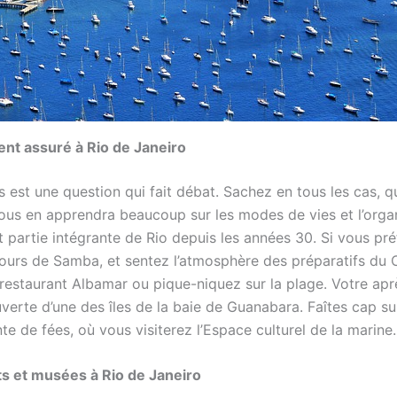
nt assuré à Rio de Janeiro
s est une question qui fait débat. Sachez en tous les cas, qu
ous en apprendra beaucoup sur les modes de vies et l’organ
t partie intégrante de Rio depuis les années 30. Si vous pr
cours de Samba, et sentez l’atmosphère des préparatifs du 
restaurant Albamar ou pique-niquez sur la plage. Votre apr
erte d’une des îles de la baie de Guanabara. Faîtes cap sur 
nte de fées, où vous visiterez l’Espace culturel de la marine.
rts et musées à Rio de Janeiro