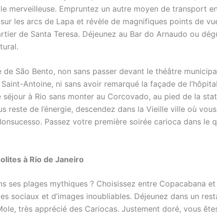
ille merveilleuse. Empruntez un autre moyen de transport en
sur les arcs de Lapa et révèle de magnifiques points de vu
artier de Santa Teresa. Déjeunez au Bar do Arnaudo ou dégu
ural.
e de São Bento, non sans passer devant le théâtre municipal,
 Saint-Antoine, ni sans avoir remarqué la façade de l’hôpit
e séjour à Rio sans monter au Corcovado, au pied de la stat
us reste de l’énergie, descendez dans la Vieille ville où vous
nsucesso. Passez votre première soirée carioca dans le q
olites à Rio de Janeiro
sans ses plages mythiques ? Choisissez entre Copacabana e
des sociaux et d’images inoubliables. Déjeunez dans un rest
ole, très apprécié des Cariocas. Justement doré, vous ête