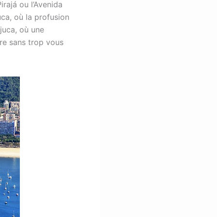
irajá ou l’Avenida
uca, où la profusion
ijuca, où une
ore sans trop vous