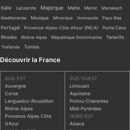
Majorque
Italie
Malte
Maroc
Lanzarote
Marrakech
Mexique
Mediterranée
Minorque
Normandie
Pays-Bas
Portugal
Provence-Alpes-Côte d'Azur (PACA)
Punta Cana
Rhodes
République Dominicaine
Tenerife
Rhône-Alpes
Tunisie
Thaïlande
Découvrir la France
SUD-EST
SUD-OUEST
Auvergne
Limousin
Corse
Aquitaine
Languedoc-Roussillon
Poitou-Charentes
Rhône-Alpes
Midi-Pyrénées
Provence Alpes Côte
NORD-EST
d'Azur
Alsace