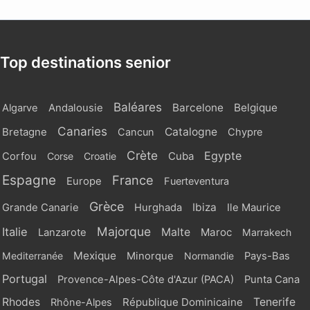
Top destinations senior
Baléares
Barcelone
Belgique
Algarve
Andalousie
Canaries
Catalogne
Bretagne
Cancun
Chypre
Crète
Egypte
Cuba
Corfou
Corse
Croatie
Espagne
France
Europe
Fuerteventura
Grèce
Ibiza
Grande Canarie
Hurghada
Ile Maurice
Majorque
Italie
Malte
Maroc
Lanzarote
Marrakech
Mexique
Mediterranée
Minorque
Normandie
Pays-Bas
Portugal
Provence-Alpes-Côte d'Azur (PACA)
Punta Cana
Rhodes
République Dominicaine
Tenerife
Rhône-Alpes