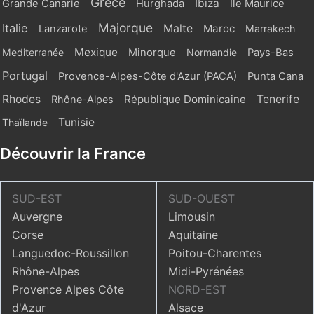
Grèce
Ibiza
Grande Canarie
Hurghada
Ile Maurice
Majorque
Italie
Malte
Maroc
Lanzarote
Marrakech
Mexique
Mediterranée
Minorque
Normandie
Pays-Bas
Portugal
Provence-Alpes-Côte d'Azur (PACA)
Punta Cana
Rhodes
République Dominicaine
Tenerife
Rhône-Alpes
Tunisie
Thaïlande
Découvrir la France
SUD-EST
SUD-OUEST
Auvergne
Limousin
Corse
Aquitaine
Languedoc-Roussillon
Poitou-Charentes
Rhône-Alpes
Midi-Pyrénées
Provence Alpes Côte
NORD-EST
d'Azur
Alsace