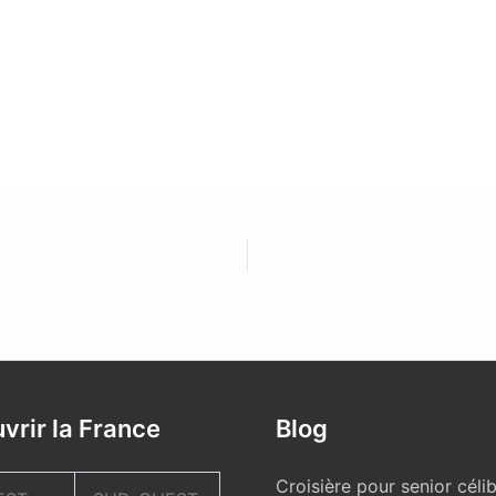
vrir la France
Blog
Croisière pour senior célib