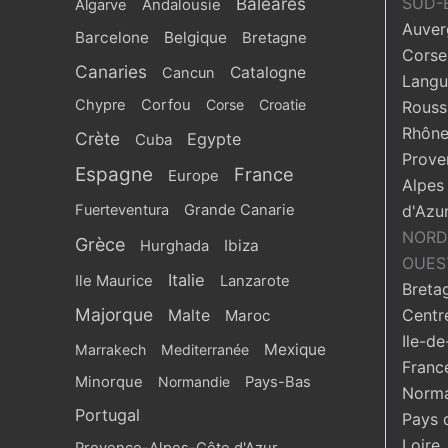
Baléares
SUD-
Algarve
Andalousie
Auver
Barcelone
Belgique
Bretagne
Corse
Canaries
Catalogne
Cancun
Langu
Chypre
Corfou
Corse
Croatie
Roussi
Rhône
Crète
Egypte
Cuba
Prove
Espagne
France
Europe
Alpes
Fuerteventura
Grande Canarie
d'Azu
NORD
Grèce
Ibiza
Hurghada
OUES
Italie
Ile Maurice
Lanzarote
Breta
Majorque
Centr
Malte
Maroc
Ile-de
Mexique
Marrakech
Mediterranée
Franc
Minorque
Normandie
Pays-Bas
Norma
Portugal
Pays 
Loire