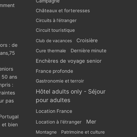
Campagne
omment
Châteaux et forteresses
Circuits à l'étranger
Circuit touristique
Croisière
Club de vacances
ors : de
Dernière minute
Cure thermale
 ans,75
Enchères de voyage senior
eniors
France profonde
s 50 ans
Gastronomie et terroir
pris :
Hôtel adults only - Séjour
raintes
pour adultes
ur pas
Location France
Portugal
Mer
Location à l'étranger
 et bien
Montagne
Patrimoine et culture