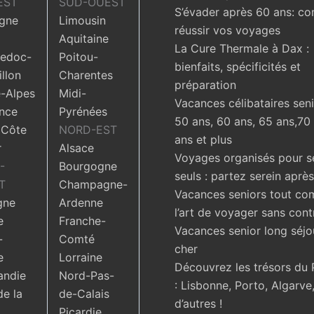
EST
SUD-OUEST
S’évader après 60 ans: c
gne
Limousin
réussir vos voyages
Aquitaine
La Cure Thermale à Dax :
edoc-
Poitou-
bienfaits, spécificités et
llon
Charentes
préparation
-Alpes
Midi-
Vacances célibataires seni
nce
Pyrénées
50 ans, 60 ans, 65 ans,70
 Côte
NORD-EST
ans et plus
r
Alsace
Voyages organisés pour s
-
Bourgogne
seuls : partez serein aprè
T
Champagne-
Vacances seniors tout com
gne
Ardenne
l’art de voyager sans cont
e
Franche-
Vacances senior long séjo
-
Comté
cher
e
Lorraine
Découvrez les trésors du 
ndie
Nord-Pas-
: Lisbonne, Porto, Algarve,
de la
de-Calais
d’autres !
Picardie