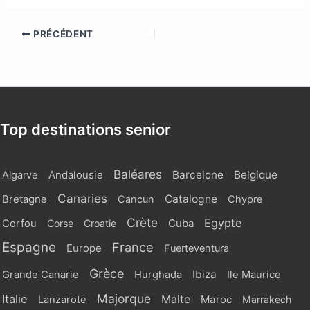
PRÉCÉDENT
Top destinations senior
Baléares
Barcelone
Belgique
Algarve
Andalousie
Canaries
Catalogne
Bretagne
Cancun
Chypre
Crète
Egypte
Cuba
Corfou
Corse
Croatie
Espagne
France
Europe
Fuerteventura
Grèce
Ibiza
Grande Canarie
Hurghada
Ile Maurice
Majorque
Italie
Malte
Maroc
Lanzarote
Marrakech