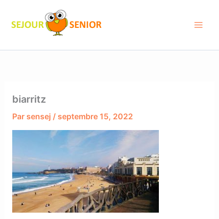
Aller
au
contenu
biarritz
Par
sensej
/
septembre 15, 2022