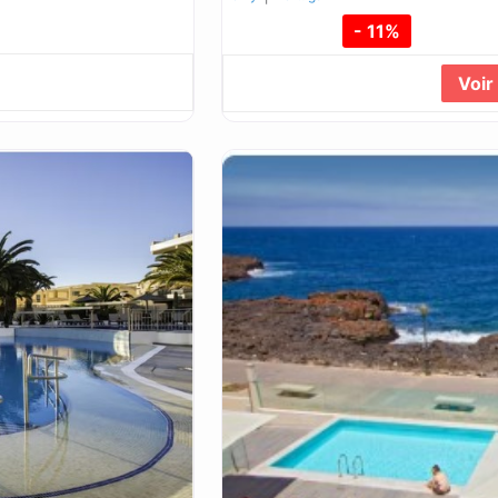
- 11%
Voir
Lir