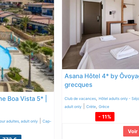
Asana Hôtel 4* by Ôvoyag
grecques
,
ne Boa Vista 5* |
Club de vacances
Hôtel adults only - Séj
|
,
adult only
Crète
Grèce
- 11%
|
ur adultes, adult only
Cap-
Voir
Lir