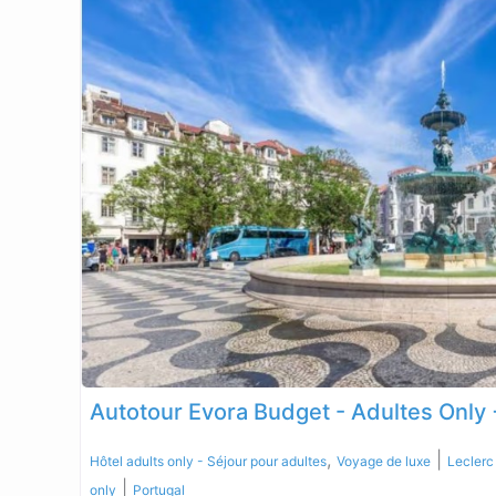
Autotour Evora Budget - Adultes Only 
,
|
Hôtel adults only - Séjour pour adultes
Voyage de luxe
Leclerc
|
only
Portugal