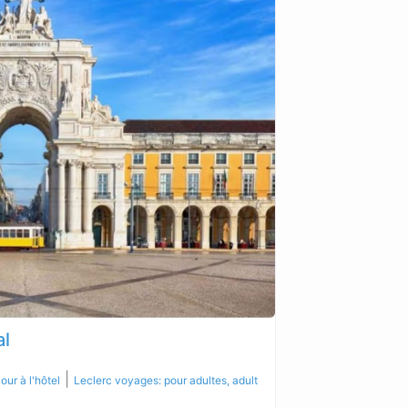
al
|
our à l'hôtel
Leclerc voyages: pour adultes, adult