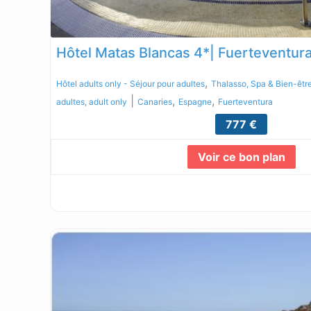
Hôtel Matas Blancas 4*| Fuerteventur
,
Hôtel adults only - Séjour pour adultes
Thalasso, Spa & Bien-êtr
|
,
,
adultes, adult only
Canaries
Espagne
Fuerteventura
777 €
Voir ce bon plan
Lire la suite...