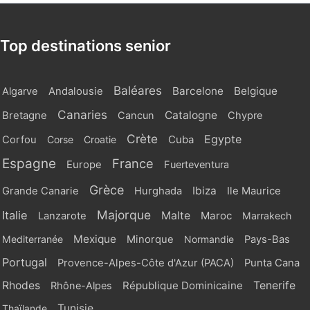
Top destinations senior
Baléares
Barcelone
Belgique
Algarve
Andalousie
Canaries
Catalogne
Bretagne
Cancun
Chypre
Crète
Egypte
Cuba
Corfou
Corse
Croatie
Espagne
France
Europe
Fuerteventura
Grèce
Ibiza
Grande Canarie
Hurghada
Ile Maurice
Majorque
Italie
Malte
Maroc
Lanzarote
Marrakech
Mexique
Mediterranée
Minorque
Normandie
Pays-Bas
Portugal
Provence-Alpes-Côte d'Azur (PACA)
Punta Cana
Rhodes
République Dominicaine
Tenerife
Rhône-Alpes
Tunisie
Thaïlande