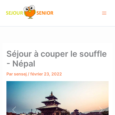
Aller
au
contenu
Séjour à couper le souffle
- Népal
Par
sensej
/
février 23, 2022
Previous
Next