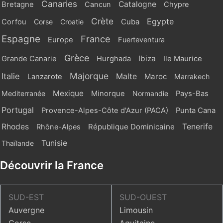
Canaries
Catalogne
Bretagne
Cancun
Chypre
Crète
Egypte
Cuba
Corfou
Corse
Croatie
Espagne
France
Europe
Fuerteventura
Grèce
Ibiza
Grande Canarie
Hurghada
Ile Maurice
Majorque
Italie
Malte
Maroc
Lanzarote
Marrakech
Mexique
Mediterranée
Minorque
Normandie
Pays-Bas
Portugal
Provence-Alpes-Côte d'Azur (PACA)
Punta Cana
Rhodes
République Dominicaine
Tenerife
Rhône-Alpes
Tunisie
Thaïlande
Découvrir la France
SUD-EST
SUD-OUEST
Auvergne
Limousin