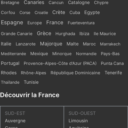
Canaries
Catalogne
Bretagne
Cancun
Chypre
Crète
Egypte
Cuba
Corfou
Corse
Croatie
Espagne
France
Europe
Fuerteventura
Grèce
Ibiza
Grande Canarie
Hurghada
Ile Maurice
Majorque
Italie
Malte
Maroc
Lanzarote
Marrakech
Mexique
Mediterranée
Minorque
Normandie
Pays-Bas
Portugal
Provence-Alpes-Côte d'Azur (PACA)
Punta Cana
Rhodes
République Dominicaine
Tenerife
Rhône-Alpes
Tunisie
Thaïlande
Découvrir la France
SUD-EST
SUD-OUEST
Auvergne
Limousin