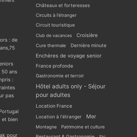
omment
Châteaux et forteresses
Circuits à l'étranger
Circuit touristique
Croisière
Club de vacances
ors : de
Dernière minute
Cure thermale
 ans,75
Enchères de voyage senior
eniors
France profonde
s 50 ans
Gastronomie et terroir
pris :
Hôtel adults only - Séjour
raintes
pour adultes
ur pas
Location France
Portugal
Mer
Location à l'étranger
 et bien
Montagne
Patrimoine et culture
eak pour
Restaurant & Gastronomie
Ski