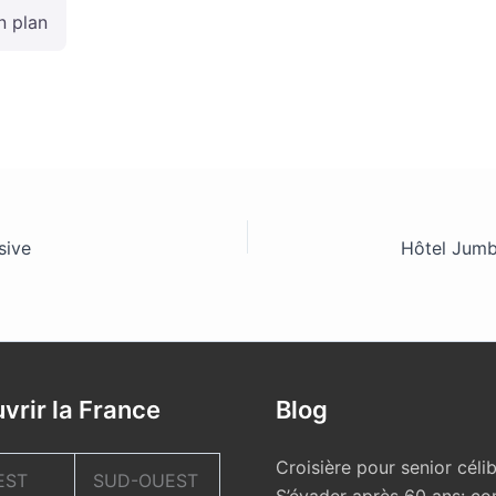
n plan
sive
vrir la France
Blog
Croisière pour senior célib
EST
SUD-OUEST