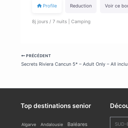
Profile
Reduction
Voir ce bo
8j jours / 7 nuits | Camping
PRÉCÉDENT
Secrets Riviera Cancun 5* – Adult Only – All inclu
Top destinations senior
Décou
Baléares
SUD-
Algarve
Andalousie