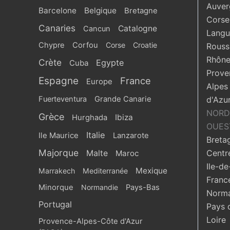
Auver
Barcelone
Belgique
Bretagne
Corse
Canaries
Catalogne
Cancun
Langu
Chypre
Corfou
Corse
Croatie
Roussi
Rhône
Crète
Egypte
Cuba
Prove
Espagne
France
Europe
Alpes
Fuerteventura
Grande Canarie
d'Azu
NORD
Grèce
Ibiza
Hurghada
OUES
Italie
Ile Maurice
Lanzarote
Breta
Majorque
Centr
Malte
Maroc
Ile-de
Mexique
Marrakech
Mediterranée
Franc
Minorque
Normandie
Pays-Bas
Norma
Portugal
Pays 
Loire
Provence-Alpes-Côte d'Azur