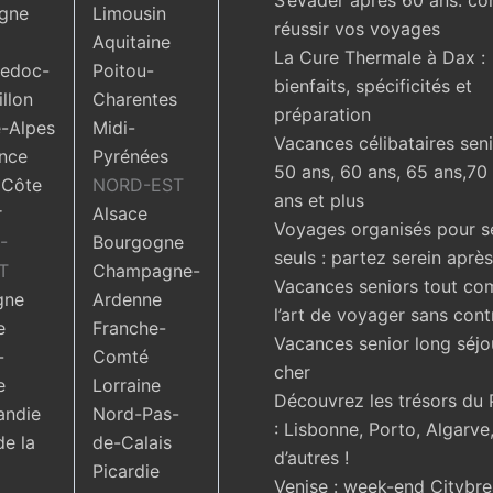
S’évader après 60 ans: c
gne
Limousin
réussir vos voyages
Aquitaine
La Cure Thermale à Dax :
edoc-
Poitou-
bienfaits, spécificités et
llon
Charentes
préparation
-Alpes
Midi-
Vacances célibataires seni
nce
Pyrénées
50 ans, 60 ans, 65 ans,70
 Côte
NORD-EST
ans et plus
r
Alsace
Voyages organisés pour s
-
Bourgogne
seuls : partez serein aprè
T
Champagne-
Vacances seniors tout com
gne
Ardenne
l’art de voyager sans cont
e
Franche-
Vacances senior long séjo
-
Comté
cher
e
Lorraine
Découvrez les trésors du 
ndie
Nord-Pas-
: Lisbonne, Porto, Algarve,
de la
de-Calais
d’autres !
Picardie
Venise : week-end Citybr