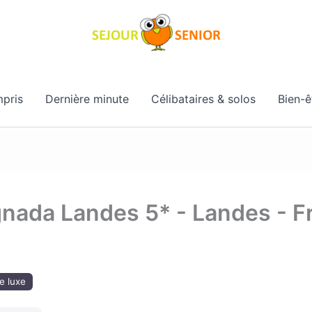
pris
Dernière minute
Célibataires & solos
Bien-ê
nada Landes 5* - Landes - F
e luxe