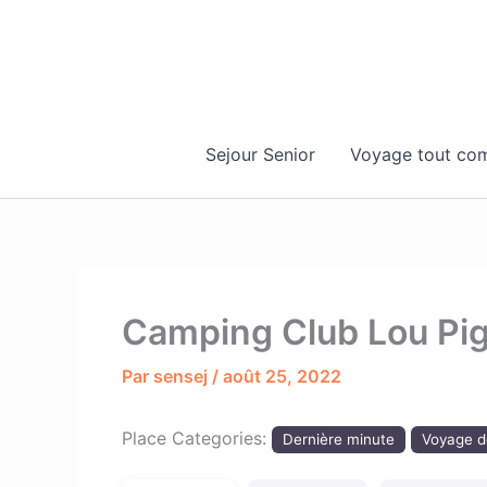
Aller
au
contenu
Sejour Senior
Voyage tout com
Camping Club Lou Pig
Par
sensej
/
août 25, 2022
Place Categories:
Dernière minute
Voyage d