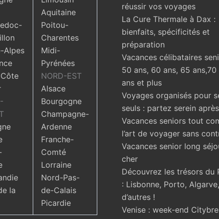
réussir vos voyages
Aquitaine
La Cure Thermale à Dax :
edoc-
Poitou-
bienfaits, spécificités et
llon
Charentes
préparation
-Alpes
Midi-
Vacances célibataires seni
nce
Pyrénées
50 ans, 60 ans, 65 ans,70
 Côte
NORD-EST
ans et plus
r
Alsace
Voyages organisés pour s
-
Bourgogne
seuls : partez serein aprè
T
Champagne-
Vacances seniors tout com
gne
Ardenne
l’art de voyager sans cont
e
Franche-
Vacances senior long séjo
-
Comté
cher
e
Lorraine
Découvrez les trésors du 
ndie
Nord-Pas-
: Lisbonne, Porto, Algarve,
de la
de-Calais
d’autres !
Picardie
Venise : week-end Citybr