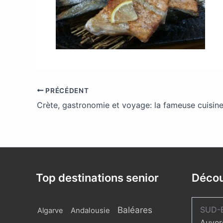
PRÉCÉDENT
Crète, gastronomie et voyage: la fameuse cuisine
Top destinations senior
Décou
Baléares
SUD-
Algarve
Andalousie
Auver