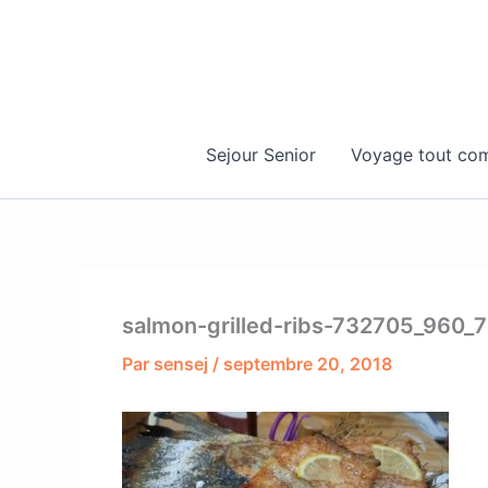
Aller
au
contenu
Sejour Senior
Voyage tout com
salmon-grilled-ribs-732705_960_
Par
sensej
/
septembre 20, 2018