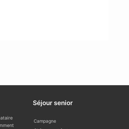
Séjour senior
ataire
Campagne
omment