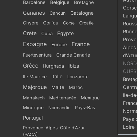
Barcelone
Belgique
Bretagne
Corse
Canaries
Catalogne
Cancun
Langu
Chypre
Corfou
Corse
Croatie
Roussi
Rhône
Crète
Egypte
Cuba
Prove
Espagne
France
Europe
Alpes
Fuerteventura
Grande Canarie
d'Azu
NORD
Grèce
Ibiza
Hurghada
OUES
Italie
Ile Maurice
Lanzarote
Breta
Majorque
Centr
Malte
Maroc
Ile-de
Mexique
Marrakech
Mediterranée
Franc
Minorque
Normandie
Pays-Bas
Norma
Portugal
Pays 
Loire
Provence-Alpes-Côte d'Azur
(PACA)