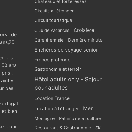
Châteaux et forteresses
Circuits à l'étranger
Circuit touristique
Croisière
Club de vacances
ors : de
Dernière minute
Cure thermale
 ans,75
Enchères de voyage senior
eniors
France profonde
s 50 ans
Gastronomie et terroir
pris :
Hôtel adults only - Séjour
raintes
pour adultes
ur pas
Location France
Portugal
Mer
Location à l'étranger
 et bien
Montagne
Patrimoine et culture
eak pour
Restaurant & Gastronomie
Ski