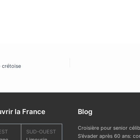
 crétoise
vrir la France
Blog
Croisière pour senior célib
EST
SUD-OUEST
S’évader après 60 ans: c
gne
Limousin