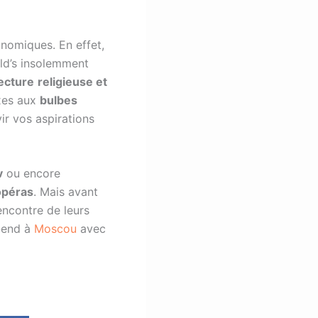
nomiques. En effet,
ald’s insolemment
ecture
religieuse et
xes aux
bulbes
ir vos aspirations
v
ou encore
opéras
. Mais avant
rencontre de leurs
k-end à
Moscou
avec