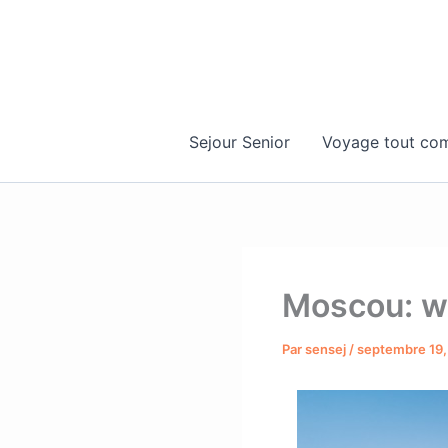
Aller
au
contenu
Sejour Senior
Voyage tout com
Moscou: we
Par
sensej
/
septembre 19,