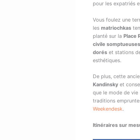
pour les expatriés e
Vous foulez une ter
les
matriochkas
ten
planté sur la
Place 
civile somptueuse
dorés
et stations d
esthétiques.
De plus, cette anci
Kandinsky
et conse
que le mode de vie 
traditions emprunt
Weekendesk
.
Itinéraires sur me