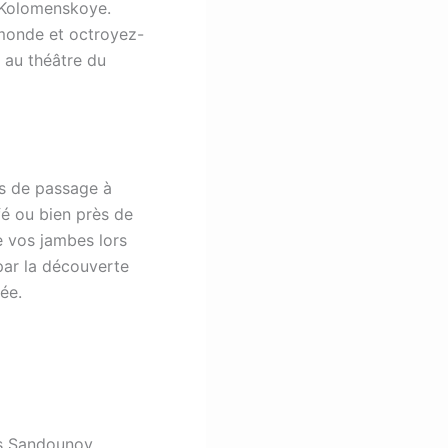
c Kolomenskoye.
 monde et octroyez-
 au théâtre du
es de passage à
é ou bien près de
e vos jambes lors
 par la découverte
ée.
ns Sandounov.