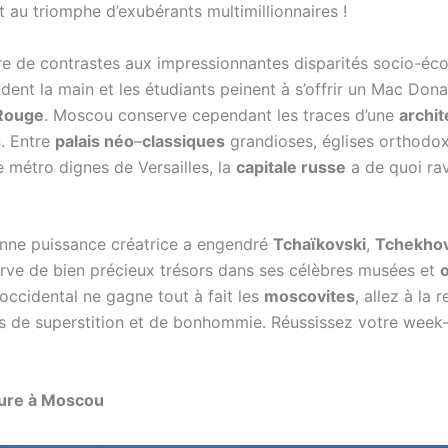
t au triomphe d’exubérants multimillionnaires !
re de contrastes aux impressionnantes disparités socio-éco
dent la main et les étudiants peinent à s’offrir un Mac Don
Rouge
. Moscou conserve cependant les traces d’une
archit
s
. Entre
palais néo
–
classiques
grandioses, églises orthodo
e métro dignes de Versailles, la
capitale russe
a de quoi rav
enne puissance créatrice a engendré
Tchaïkovski
,
Tchekho
rve de bien précieux trésors dans ses célèbres musées et
occidental ne gagne tout à fait les
moscovites
, allez à la 
es de superstition et de bonhommie. Réussissez votre wee
sure à Moscou