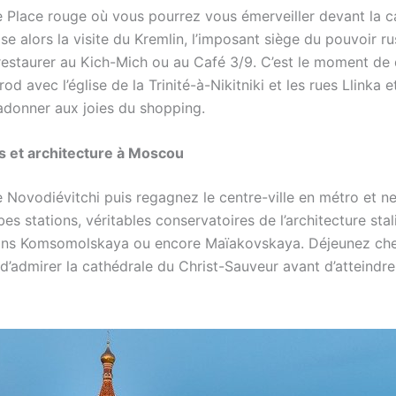
e Place rouge où vous pourrez vous émerveiller devant la ca
e alors la visite du Kremlin, l’imposant siège du pouvoir ru
estaurer au Kich-Mich ou au Café 3/9. C’est le moment de 
rod avec l’église de la Trinité-à-Nikitniki et les rues Llinka 
adonner aux joies du shopping.
 et architecture à Moscou
e Novodiévitchi puis regagnez le centre-ville en métro et 
es stations, véritables conservatoires de l’architecture st
ons Komsomolskaya ou encore Maïakovskaya. Déjeunez che
s d’admirer la cathédrale du Christ-Sauveur avant d’atteindr