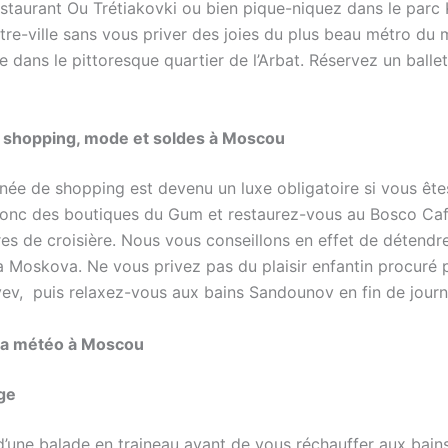
staurant Ou Trétiakovki ou bien pique-niquez dans le par
tre-ville sans vous priver des joies du plus beau métro du
dans le pittoresque quartier de l’Arbat. Réservez un ballet
s shopping, mode et soldes à Moscou
née de shopping est devenu un luxe obligatoire si vous êt
onc des boutiques du Gum et restaurez-vous au Bosco Caf
es de croisière. Nous vous conseillons en effet de détendr
 la Moskova. Ne vous privez pas du plaisir enfantin procuré
eyev, puis relaxez-vous aux bains Sandounov en fin de journ
 la météo à Moscou
ige
’une balade en traineau avant de vous réchauffer aux bai