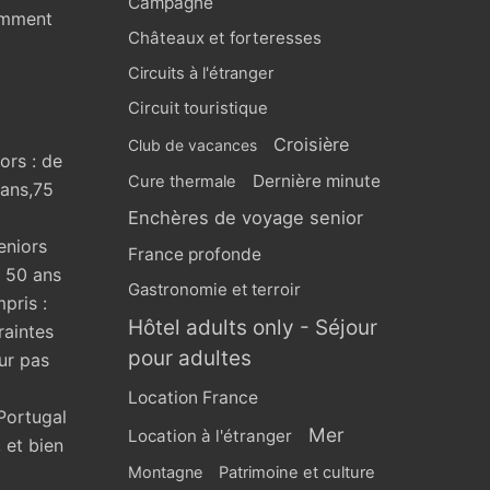
Campagne
omment
Châteaux et forteresses
Circuits à l'étranger
Circuit touristique
Croisière
Club de vacances
ors : de
Dernière minute
Cure thermale
 ans,75
Enchères de voyage senior
eniors
France profonde
s 50 ans
Gastronomie et terroir
pris :
Hôtel adults only - Séjour
raintes
pour adultes
ur pas
Location France
Portugal
Mer
Location à l'étranger
 et bien
Montagne
Patrimoine et culture