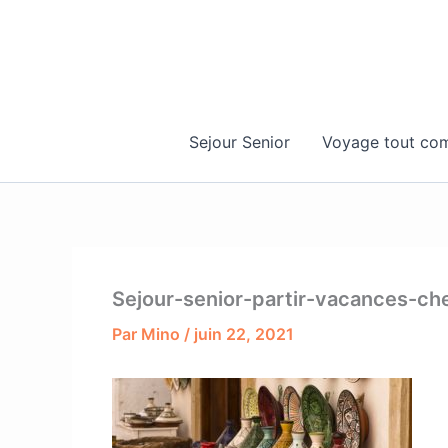
Aller
au
contenu
Sejour Senior
Voyage tout com
Sejour-senior-partir-vacances-ch
Par
Mino
/
juin 22, 2021