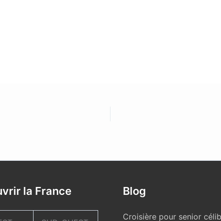
vrir la France
Blog
Croisière pour senior célib