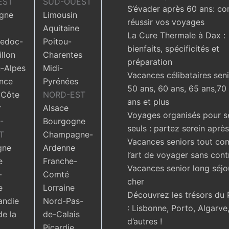
EST
SUD-OUEST
S’évader après 60 ans: c
gne
Limousin
réussir vos voyages
Aquitaine
La Cure Thermale à Dax :
edoc-
Poitou-
bienfaits, spécificités et
llon
Charentes
préparation
-Alpes
Midi-
Vacances célibataires seni
nce
Pyrénées
50 ans, 60 ans, 65 ans,70
 Côte
NORD-EST
ans et plus
r
Alsace
Voyages organisés pour s
-
Bourgogne
seuls : partez serein aprè
T
Champagne-
Vacances seniors tout com
gne
Ardenne
l’art de voyager sans cont
e
Franche-
Vacances senior long séjo
-
Comté
cher
e
Lorraine
Découvrez les trésors du 
ndie
Nord-Pas-
: Lisbonne, Porto, Algarve,
de la
de-Calais
d’autres !
Picardie