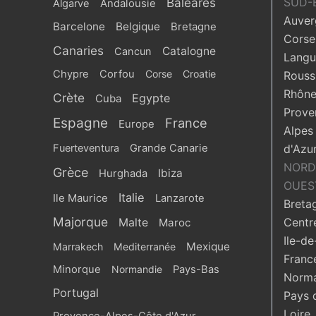
Baléares
SUD-
Algarve
Andalousie
Auver
Barcelone
Belgique
Bretagne
Corse
Canaries
Catalogne
Cancun
Langu
Chypre
Corfou
Corse
Croatie
Roussi
Rhône
Crète
Egypte
Cuba
Prove
Espagne
France
Europe
Alpes
Fuerteventura
Grande Canarie
d'Azu
NORD
Grèce
Ibiza
Hurghada
OUES
Italie
Ile Maurice
Lanzarote
Breta
Majorque
Centr
Malte
Maroc
Ile-de
Mexique
Marrakech
Mediterranée
Franc
Minorque
Normandie
Pays-Bas
Norma
Portugal
Pays 
Loire