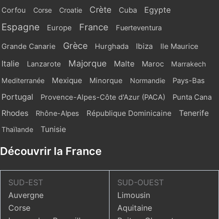
Crète
Egypte
Cuba
Corfou
Corse
Croatie
Espagne
France
Europe
Fuerteventura
Grèce
Ibiza
Grande Canarie
Hurghada
Ile Maurice
Majorque
Italie
Malte
Maroc
Lanzarote
Marrakech
Mexique
Mediterranée
Minorque
Normandie
Pays-Bas
Portugal
Provence-Alpes-Côte d'Azur (PACA)
Punta Cana
Rhodes
République Dominicaine
Tenerife
Rhône-Alpes
Tunisie
Thaïlande
Découvrir la France
SUD-EST
SUD-OUEST
Auvergne
Limousin
Corse
Aquitaine