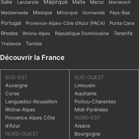
Majorque
Italie
Malte
Maroc
Lanzarote
Marrakech
Mexique
Mediterranée
Minorque
Normandie
Pays-Bas
Portugal
Provence-Alpes-Côte d'Azur (PACA)
Punta Cana
Rhodes
République Dominicaine
Tenerife
Rhône-Alpes
Tunisie
Thaïlande
Découvrir la France
SUD-EST
SUD-OUEST
Auvergne
Limousin
Corse
Aquitaine
Languedoc-Roussillon
Poitou-Charentes
Rhône-Alpes
Midi-Pyrénées
Provence Alpes Côte
NORD-EST
d'Azur
Alsace
NORD-OUEST
Bourgogne