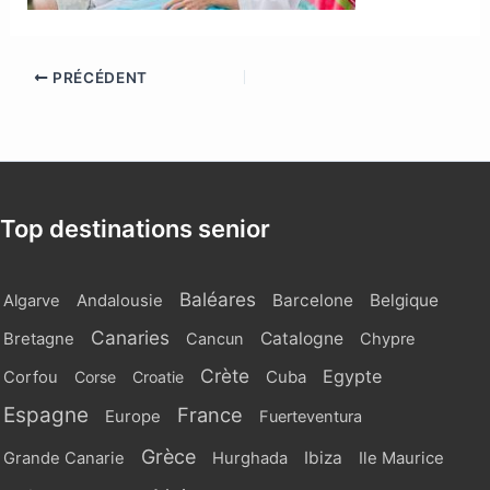
PRÉCÉDENT
Top destinations senior
Baléares
Barcelone
Belgique
Algarve
Andalousie
Canaries
Catalogne
Bretagne
Cancun
Chypre
Crète
Egypte
Cuba
Corfou
Corse
Croatie
Espagne
France
Europe
Fuerteventura
Grèce
Ibiza
Grande Canarie
Hurghada
Ile Maurice