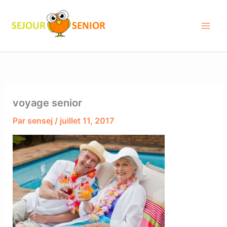
Aller
au
contenu
voyage senior
Par
sensej
/
juillet 11, 2017