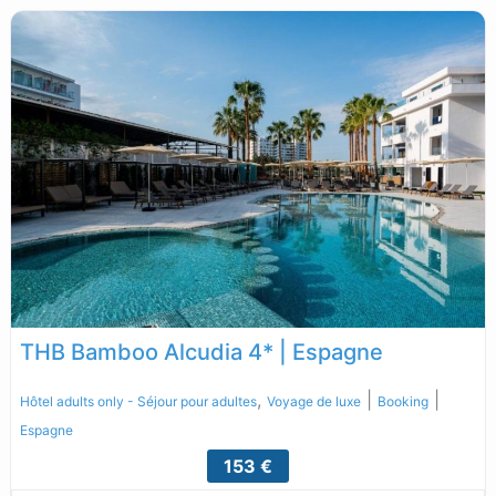
THB Bamboo Alcudia 4* | Espagne
,
|
|
Hôtel adults only - Séjour pour adultes
Voyage de luxe
Booking
Espagne
153 €