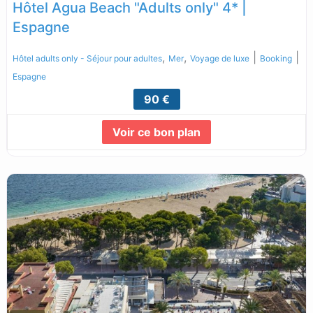
Hôtel Agua Beach "Adults only" 4* |
Espagne
,
,
|
|
Hôtel adults only - Séjour pour adultes
Mer
Voyage de luxe
Booking
Espagne
90 €
Voir ce bon plan
Lire la suite...