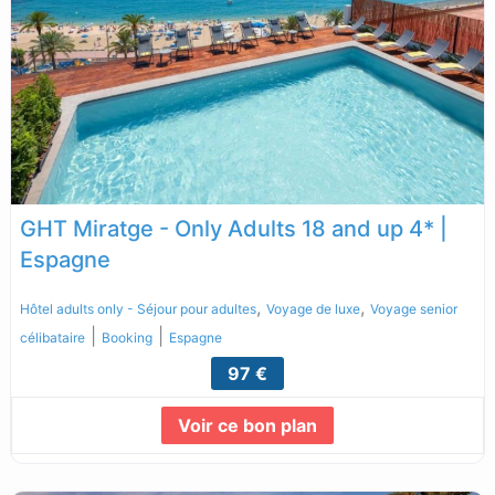
GHT Miratge - Only Adults 18 and up 4* |
Espagne
,
,
Hôtel adults only - Séjour pour adultes
Voyage de luxe
Voyage senior
|
|
célibataire
Booking
Espagne
97 €
Voir ce bon plan
Lire la suite...