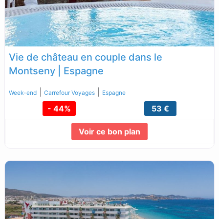
Vie de château en couple dans le
Montseny | Espagne
|
|
Week-end
Carrefour Voyages
Espagne
- 44%
53 €
Voir ce bon plan
Lire la suite...