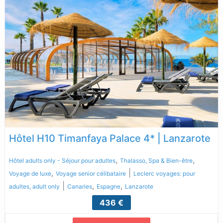
Hôtel H10 Timanfaya Palace 4* | Lanzarote
,
,
Hôtel adults only - Séjour pour adultes
Thalasso, Spa & Bien-être
,
|
Voyage de luxe
Voyage senior célibataire
Leclerc voyages: pour
|
,
,
adultes, adult only
Canaries
Espagne
Lanzarote
436 €