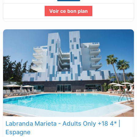
Voir ce bon plan
Lire la suite...
Labranda Marieta - Adults Only +18 4* |
Espagne