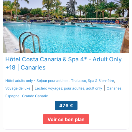
Hôtel Costa Canaria & Spa 4* - Adult Only
+18 | Canaries
,
,
Hôtel adults only - Séjour pour adultes
Thalasso, Spa & Bien-être
|
|
,
Voyage de luxe
Leclerc voyages: pour adultes, adult only
Canaries
,
Espagne
Grande Canarie
476 €
Voir ce bon plan
Lire la suite...