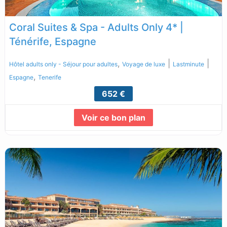
Coral Suites & Spa - Adults Only 4* |
Ténérife, Espagne
,
|
|
Hôtel adults only - Séjour pour adultes
Voyage de luxe
Lastminute
,
Espagne
Tenerife
652 €
Voir ce bon plan
Lire la suite...