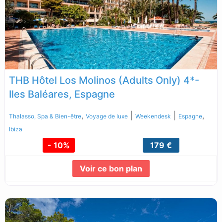
THB Hôtel Los Molinos (Adults Only) 4*-
Iles Baléares, Espagne
,
|
|
,
Thalasso, Spa & Bien-être
Voyage de luxe
Weekendesk
Espagne
Ibiza
- 10%
179 €
Voir ce bon plan
Lire la suite...