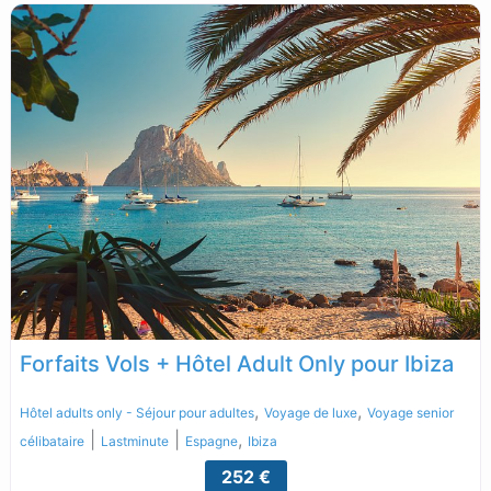
Forfaits Vols + Hôtel Adult Only pour Ibiza
,
,
Hôtel adults only - Séjour pour adultes
Voyage de luxe
Voyage senior
|
|
,
célibataire
Lastminute
Espagne
Ibiza
252 €