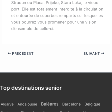
Stradun ou Placa, Prijeko, Stara Luka, le vieux
port. Elle est totalement interdite à la circulation
et entourée de superbes remparts sur lesquelles
vous pourrez vous promener pour une vision
d’ensemble de celle-ci.
PRÉCÉDENT
SUIVANT
Top destinations senior
Baléares
Barcelone
Belgique
Algarve
Andalousie