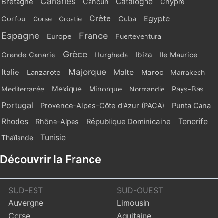
Canaries
Catalogne
Bretagne
Cancun
Chypre
Crète
Egypte
Cuba
Corfou
Corse
Croatie
Espagne
France
Europe
Fuerteventura
Grèce
Ibiza
Grande Canarie
Hurghada
Ile Maurice
Majorque
Italie
Malte
Maroc
Lanzarote
Marrakech
Mexique
Mediterranée
Minorque
Normandie
Pays-Bas
Portugal
Provence-Alpes-Côte d'Azur (PACA)
Punta Cana
Rhodes
République Dominicaine
Tenerife
Rhône-Alpes
Tunisie
Thaïlande
Découvrir la France
SUD-EST
SUD-OUEST
Auvergne
Limousin
Corse
Aquitaine