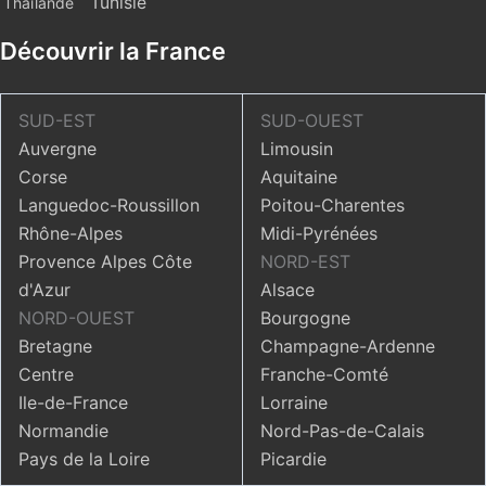
Tunisie
Thaïlande
Découvrir la France
SUD-EST
SUD-OUEST
Auvergne
Limousin
Corse
Aquitaine
Languedoc-Roussillon
Poitou-Charentes
Rhône-Alpes
Midi-Pyrénées
Provence Alpes Côte
NORD-EST
d'Azur
Alsace
NORD-OUEST
Bourgogne
Bretagne
Champagne-Ardenne
Centre
Franche-Comté
Ile-de-France
Lorraine
Normandie
Nord-Pas-de-Calais
Pays de la Loire
Picardie