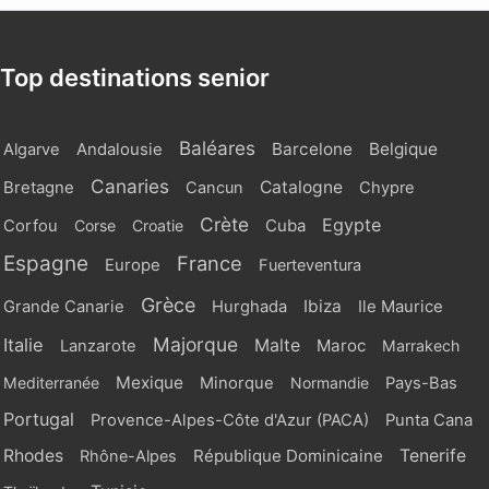
Top destinations senior
Baléares
Barcelone
Belgique
Algarve
Andalousie
Canaries
Catalogne
Bretagne
Cancun
Chypre
Crète
Egypte
Cuba
Corfou
Corse
Croatie
Espagne
France
Europe
Fuerteventura
Grèce
Ibiza
Grande Canarie
Hurghada
Ile Maurice
Majorque
Italie
Malte
Maroc
Lanzarote
Marrakech
Mexique
Mediterranée
Minorque
Normandie
Pays-Bas
Portugal
Provence-Alpes-Côte d'Azur (PACA)
Punta Cana
Rhodes
République Dominicaine
Tenerife
Rhône-Alpes