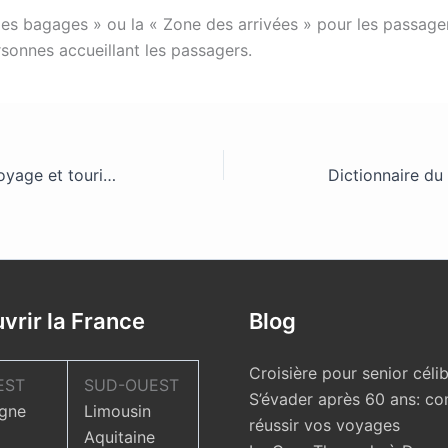
des bagages » ou la « Zone des arrivées » pour les passag
rsonnes accueillant les passagers.
Définitions de termes du voyage et tourisme: lettres T à U
vrir la France
Blog
Croisière pour senior célib
EST
SUD-OUEST
S’évader après 60 ans: c
gne
Limousin
réussir vos voyages
Aquitaine