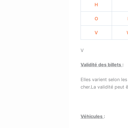
H
O
V
V
Validité des billets
:
Elles varient selon les
cher.La validité peut
Véhicules
: