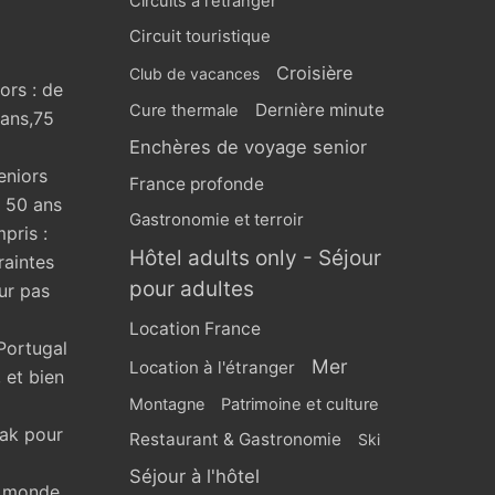
Circuits à l'étranger
Circuit touristique
Croisière
Club de vacances
ors : de
Dernière minute
Cure thermale
 ans,75
Enchères de voyage senior
eniors
France profonde
s 50 ans
Gastronomie et terroir
pris :
Hôtel adults only - Séjour
raintes
pour adultes
ur pas
Location France
Portugal
Mer
Location à l'étranger
 et bien
Montagne
Patrimoine et culture
eak pour
Restaurant & Gastronomie
Ski
Séjour à l'hôtel
u monde