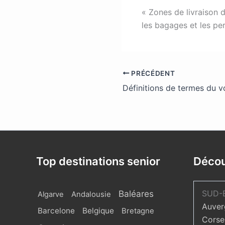
« Zones de livraison 
les bagages et les pe
PRÉCÉDENT
Top destinations senior
Décou
Baléares
SUD-
Algarve
Andalousie
Auver
Barcelone
Belgique
Bretagne
Corse