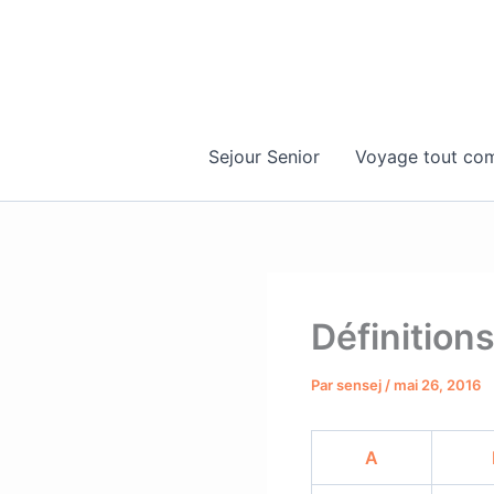
Aller
au
contenu
Sejour Senior
Voyage tout com
Définition
Par
sensej
/
mai 26, 2016
A