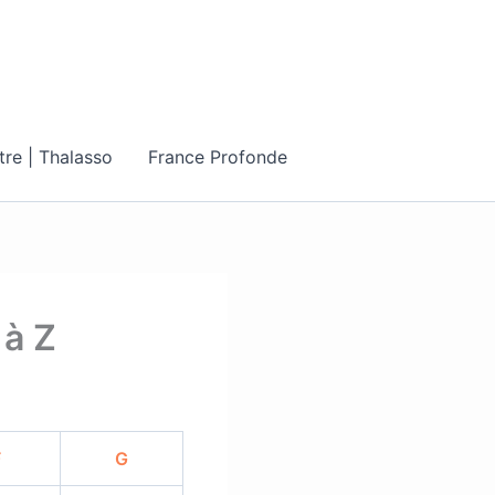
tre | Thalasso
France Profonde
 à Z
F
G