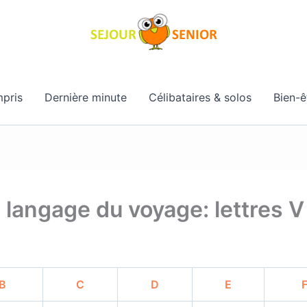
pris
Dernière minute
Célibataires & solos
Bien-ê
s langage du voyage: lettres V
B
C
D
E