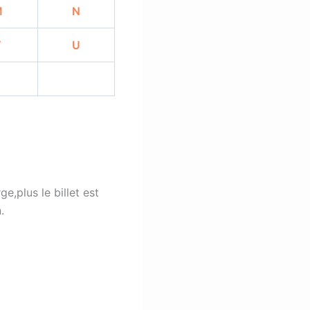
M
N
T
U
ge,plus le billet est
.