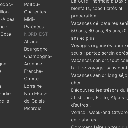
La Cure Thermale à Dax :
edoc-
Poitou-
bienfaits, spécificités et
llon
Charentes
préparation
-Alpes
Midi-
Vacances célibataires seni
nce
Pyrénées
50 ans, 60 ans, 65 ans,70
 Côte
NORD-EST
ans et plus
r
Alsace
Voyages organisés pour s
-
Bourgogne
seuls : partez serein aprè
T
Champagne-
Vacances seniors tout com
gne
Ardenne
l’art de voyager sans cont
e
Franche-
Vacances senior long séjo
-
Comté
cher
e
Lorraine
Découvrez les trésors du 
ndie
Nord-Pas-
: Lisbonne, Porto, Algarve,
de la
de-Calais
d’autres !
Picardie
Venise : week-end Citybr
célibataires
Comment faire un tour d