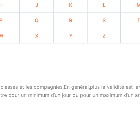
I
J
K
L
P
Q
R
S
W
X
Y
Z
 classes et les compagnies.En général,plus la validité est lar
 être pour un minimum d’un jour ou pour un maximum d’un an