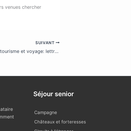
ers venues chercher
SUIVANT
Dictionnaire du tourisme et voyage: lettre S
Séjour senior
ataire
Campagne
omment
Châteaux et forteresses