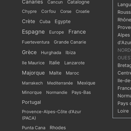
Canaries
Catalogne
Cancun
Langu
Chypre
Corfou
Corse
Croatie
Roussi
Rhône
Crète
Egypte
Cuba
Prove
Espagne
France
Europe
Alpes
Fuerteventura
Grande Canarie
d'Azu
NORD
Grèce
Ibiza
Hurghada
OUES
Italie
Ile Maurice
Lanzarote
Breta
Majorque
Centr
Malte
Maroc
Ile-de
Mexique
Marrakech
Mediterranée
Franc
Minorque
Normandie
Pays-Bas
Norma
Portugal
Pays 
Loire
Provence-Alpes-Côte d'Azur
(PACA)
Rhodes
Punta Cana